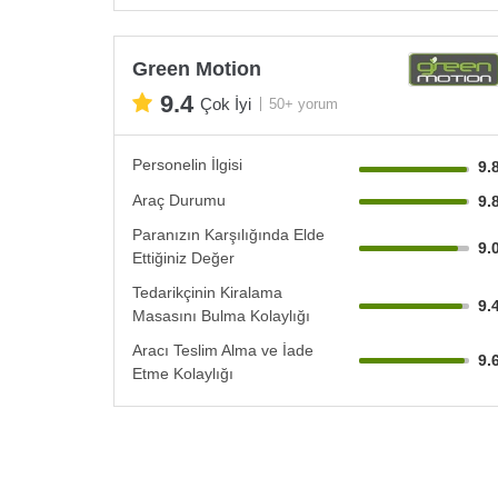
Green Motion
9.4
Çok İyi
50+ yorum
Personelin İlgisi
9.
Araç Durumu
9.
Paranızın Karşılığında Elde
9.
Ettiğiniz Değer
Tedarikçinin Kiralama
9.
Masasını Bulma Kolaylığı
Aracı Teslim Alma ve İade
9.
Etme Kolaylığı