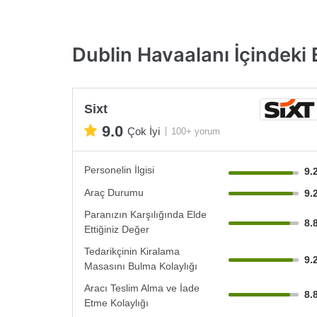
Dublin Havaalanı İçindeki E
Sixt
9.0
Çok İyi
100+ yorum
Personelin İlgisi
9.
Araç Durumu
9.
Paranızın Karşılığında Elde
8.
Ettiğiniz Değer
Tedarikçinin Kiralama
9.
Masasını Bulma Kolaylığı
Aracı Teslim Alma ve İade
8.
Etme Kolaylığı