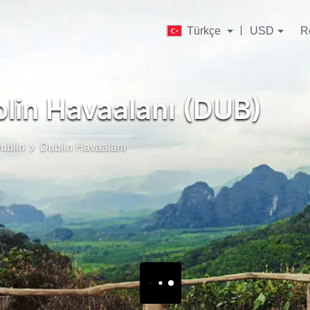
Türkçe
USD
R
lin Havaalanı (DUB)
ublin
Dublin Havaalanı