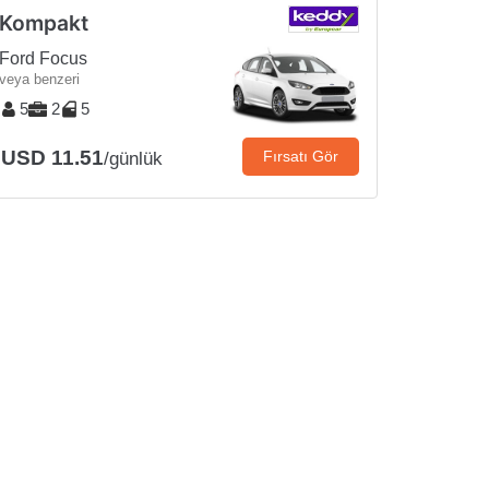
Kompakt
Ford Focus
veya benzeri
5
2
5
USD 11.51
Fırsatı Gör
/günlük