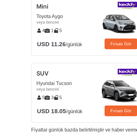
Mini
Toyota Aygo
veya benzeri
4
1
5
USD 11.26
Fırsatı Gör
/günlük
SUV
Hyundai Tucson
veya benzeri
5
3
5
USD 18.05
Fırsatı Gör
/günlük
Fiyatlar günlük bazda belirtilmiştir ve haber vermek