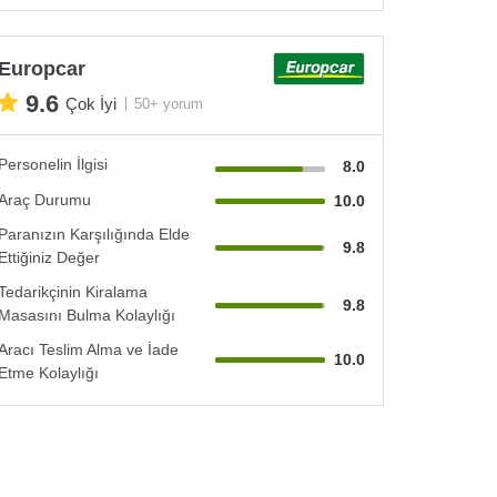
Europcar
9.6
Çok İyi
50+ yorum
Personelin İlgisi
8.0
Araç Durumu
10.0
Paranızın Karşılığında Elde
9.8
Ettiğiniz Değer
Tedarikçinin Kiralama
9.8
Masasını Bulma Kolaylığı
Aracı Teslim Alma ve İade
10.0
Etme Kolaylığı