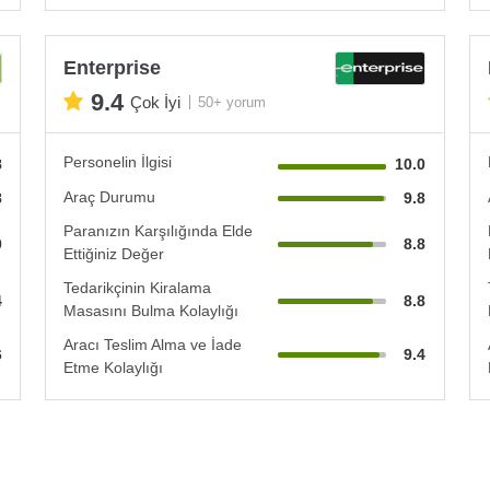
Enterprise
9.4
Çok İyi
50+ yorum
Personelin İlgisi
8
10.0
Araç Durumu
8
9.8
Paranızın Karşılığında Elde
0
8.8
Ettiğiniz Değer
Tedarikçinin Kiralama
4
8.8
Masasını Bulma Kolaylığı
Aracı Teslim Alma ve İade
6
9.4
Etme Kolaylığı