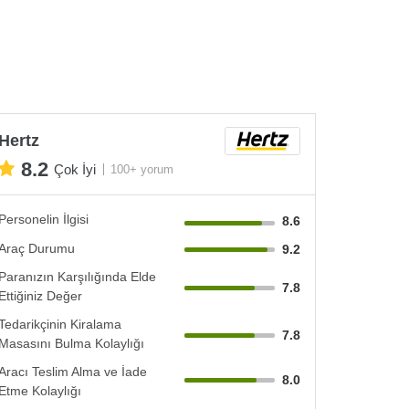
Hertz
8.2
Çok İyi
100+ yorum
Personelin İlgisi
8.6
Araç Durumu
9.2
Paranızın Karşılığında Elde
7.8
Ettiğiniz Değer
Tedarikçinin Kiralama
7.8
Masasını Bulma Kolaylığı
Aracı Teslim Alma ve İade
8.0
Etme Kolaylığı