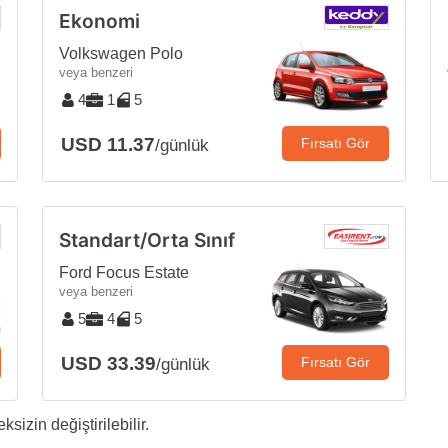
Ekonomi
Volkswagen Polo
veya benzeri
4
1
5
USD 11.37
Fırsatı Gör
/günlük
Standart/Orta Sınıf
Ford Focus Estate
veya benzeri
5
4
5
USD 33.39
Fırsatı Gör
/günlük
sizin değiştirilebilir.