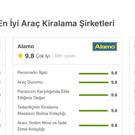
n İyi Araç Kiralama Şirketleri
Alamo
9.8
Çok İyi
100+ yorum
Personelin İlgisi
2
9.8
Araç Durumu
2
9.8
Paranızın Karşılığında Elde
8
9.6
Ettiğiniz Değer
Tedarikçinin Kiralama
2
9.6
Masasını Bulma Kolaylığı
Aracı Teslim Alma ve İade
8
9.8
Etme Kolaylığı