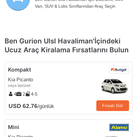
Van, SUV & Lüks Sınıflarından Araç Seçin
Ben Gurion Ulsl Havaliman'İçindeki
Ucuz Araç Kiralama Fırsatlarını Bulun
Kompakt
Kia Picanto
veya benzeri
4
2
4-5
USD 62.76
Fırsatı Gör
/günlük
Mini