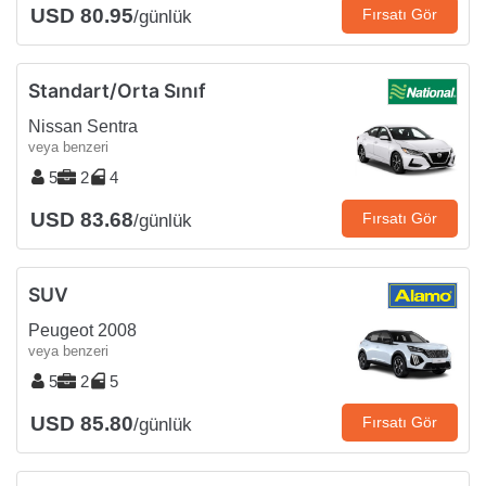
USD 80.95
Fırsatı Gör
/günlük
Standart/Orta Sınıf
Nissan Sentra
veya benzeri
5
2
4
USD 83.68
Fırsatı Gör
/günlük
SUV
Peugeot 2008
veya benzeri
5
2
5
USD 85.80
Fırsatı Gör
/günlük