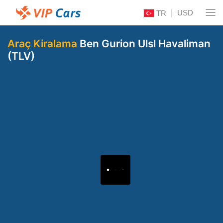
USD
TR
Araç Kiralama
Ben Gurion Ulsl Havaliman
(TLV)