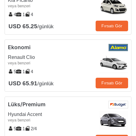
Kia Picanto
veya benzeri
4
1
4
USD 65.25
Fırsatı Gör
/günlük
Ekonomi
Renault Clio
veya benzeri
5
1
4
USD 65.91
Fırsatı Gör
/günlük
Lüks/Premium
Hyundai Accent
veya benzeri
5
1
2/4