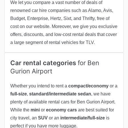
We let you compare a vast number of deals of
renowned car hire companies such as
Alamo, Avis,
Budget, Enterprise, Hertz, Sixt, and Thrifty,
free of
cost on our website. Moreover, we give you exclusive
offers, discounts, and low-cost rental deals that cover
a large segment of rental vehicles for TLV.
Car rental categories
for Ben
Gurion Airport
Whether you intend to rent a
compact/economy
or a
full-size
,
standard/intermediate sedan
, we have
plenty of available rental cars for Ben Gurion Airport.
While the
mini
or
economy cars
are best suited for
city travel, an
SUV
or an
intermediate/full-size
is
perfect if you have more luggage.