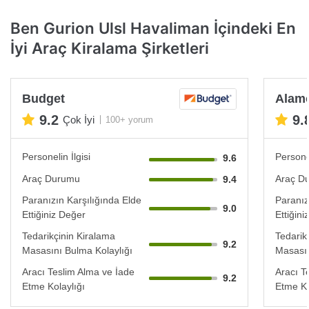
Ben Gurion Ulsl Havaliman İçindeki En
İyi Araç Kiralama Şirketleri
Budget
Alam
9.2
9.
Çok İyi
100+ yorum
Personelin İlgisi
Personel
9.6
Araç Durumu
Araç D
9.4
Paranızın Karşılığında Elde
Paranız
9.0
Ettiğiniz Değer
Ettiğin
Tedarikçinin Kiralama
Tedarik
9.2
Masasını Bulma Kolaylığı
Masasın
Aracı Teslim Alma ve İade
Aracı T
9.2
Etme Kolaylığı
Etme Ko