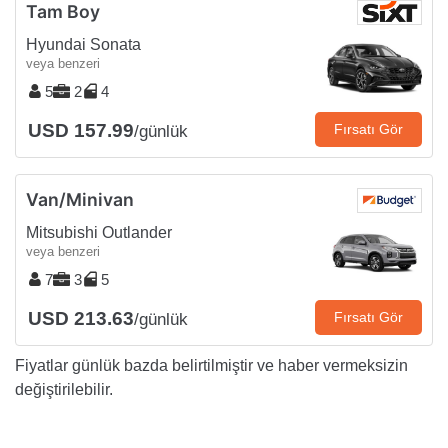
Tam Boy
Hyundai Sonata
veya benzeri
5
2
4
USD 157.99
Fırsatı Gör
/günlük
Van/Minivan
Mitsubishi Outlander
veya benzeri
7
3
5
USD 213.63
Fırsatı Gör
/günlük
Fiyatlar günlük bazda belirtilmiştir ve haber vermeksizin
değiştirilebilir.