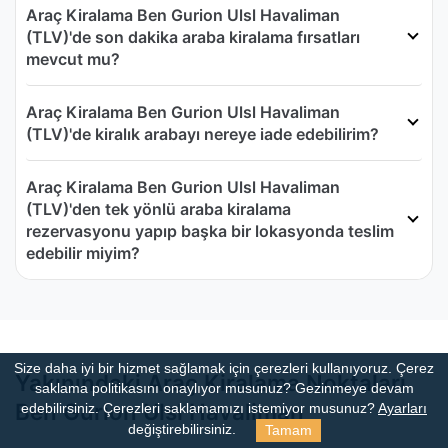
Araç Kiralama Ben Gurion Ulsl Havaliman
(TLV)'de son dakika araba kiralama fırsatları
mevcut mu?
Araç Kiralama Ben Gurion Ulsl Havaliman
(TLV)'de kiralık arabayı nereye iade edebilirim?
Araç Kiralama Ben Gurion Ulsl Havaliman
(TLV)'den tek yönlü araba kiralama
rezervasyonu yapıp başka bir lokasyonda teslim
edebilir miyim?
Size daha iyi bir hizmet sağlamak için çerezleri kullanıyoruz. Çerez
Yakınındaki Araç Kiralama Noktaları
saklama politikasını onaylıyor musunuz?
Gezinmeye devam
Ben Gurion Ulsl Havaliman
edebilirsiniz. Çerezleri saklamamızı istemiyor musunuz?
Ayarları
Tamam
değiştirebilirsiniz.