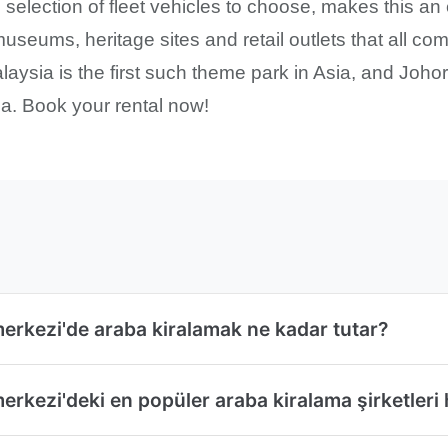
selection of fleet vehicles to choose, makes this an 
 museums, heritage sites and retail outlets that all
aysia is the first such theme park in Asia, and Joho
ia. Book your rental now!
erkezi'de araba kiralamak ne kadar tutar?
rkezi'deki en popüler araba kiralama şirketleri 