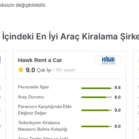
sizin değiştirilebilir.
İçindeki En İyi Araç Kiralama Şirke
Hawk Rent a Car
9.0
Çok İyi
50+ yorum
Personelin İlgisi
6
9.6
Araç Durumu
4
8.0
Paranızın Karşılığında Elde
2
9.0
Ettiğiniz Değer
Tedarikçinin Kiralama
0
9.0
Masasını Bulma Kolaylığı
Aracı Teslim Alma ve İade