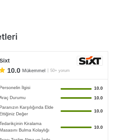
tleri
Sixt
10.0
Mükemmel
50+ yorum
Personelin İlgisi
10.0
Araç Durumu
10.0
Paranızın Karşılığında Elde
10.0
Ettiğiniz Değer
Tedarikçinin Kiralama
10.0
Masasını Bulma Kolaylığı
Aracı Teslim Alma ve İade