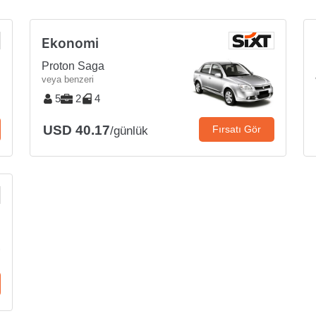
Ekonomi
Proton Saga
veya benzeri
5
2
4
USD 40.17
Fırsatı Gör
/günlük