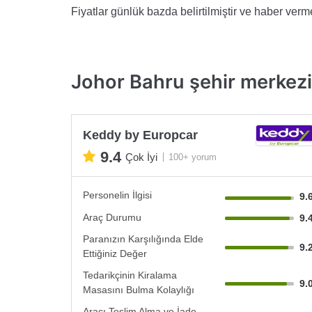
Fiyatlar günlük bazda belirtilmiştir ve haber vermek
Johor Bahru şehir merkezi 
Keddy by Europcar
9.4
Çok İyi
100+ yorum
Personelin İlgisi
9.
Araç Durumu
9.
Paranızın Karşılığında Elde
9.
Ettiğiniz Değer
Tedarikçinin Kiralama
9.
Masasını Bulma Kolaylığı
Aracı Teslim Alma ve İade