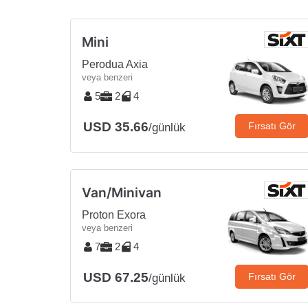
Mini
Perodua Axia
veya benzeri
5
2
4
USD 35.66
Fırsatı Gör
/günlük
Van/Minivan
Proton Exora
veya benzeri
7
2
4
USD 67.25
Fırsatı Gör
/günlük