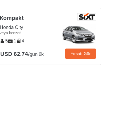
Kompakt
Honda City
veya benzeri
5
1
4
USD 62.74
Fırsatı Gör
/günlük