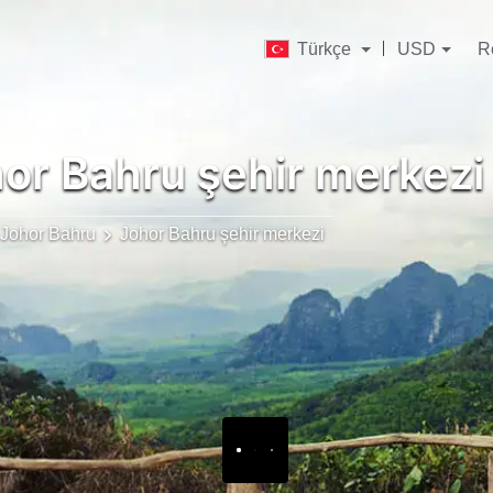
Türkçe
USD
R
or Bahru şehir merkezi
Johor Bahru
Johor Bahru şehir merkezi