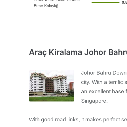
9.
Etme Kolaylığı
Araç Kiralama Johor Bahr
Johor Bahru Downtow
city. With a terrifi
an excellent base 
Singapore.
With good road links, it makes perfect sen