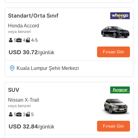
Standart/Orta Sınıf
Honda Accord
veya benzeri
5
4
4-5
USD 30.72
Fırsatı Gör
/günlük
Kuala Lumpur Şehir Merkezi
SUV
Nissan X-Trail
veya benzeri
5
3
5
USD 32.84
Fırsatı Gör
/günlük