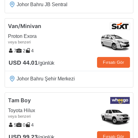
Johor Bahru JB Sentral
Van/Minivan
Proton Exora
veya benzeri
7
2
4
USD 44.01
Fırsatı Gör
/günlük
Johor Bahru Şehir Merkezi
Tam Boy
Toyota Hilux
veya benzeri
5
0
4
USD 99.23
Fırsatı Gör
/günlük