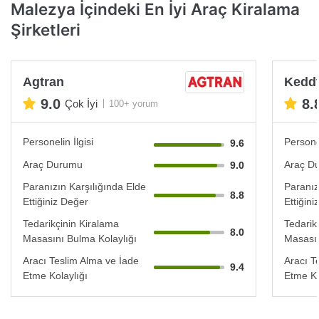
Malezya İçindeki En İyi Araç Kiralama
Şirketleri
Agtran
Keddy
9.0
8.
Çok İyi
100+ yorum
Personelin İlgisi
Personel
9.6
Araç Durumu
Araç D
9.0
Paranızın Karşılığında Elde
Paranız
8.8
Ettiğiniz Değer
Ettiğin
Tedarikçinin Kiralama
Tedarik
8.0
Masasını Bulma Kolaylığı
Masasın
Aracı Teslim Alma ve İade
Aracı T
9.4
Etme Kolaylığı
Etme Ko