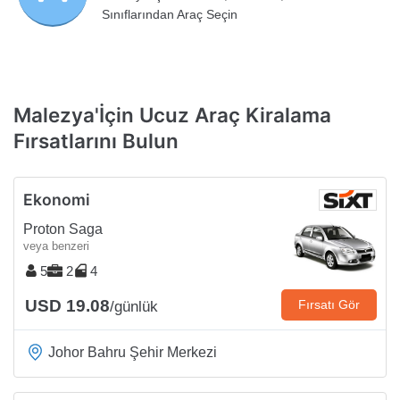
Sınıflarından Araç Seçin
Malezya'İçin Ucuz Araç Kiralama
Fırsatlarını Bulun
Ekonomi
Proton Saga
veya benzeri
5
2
4
USD 19.08
Fırsatı Gör
/günlük
Johor Bahru Şehir Merkezi