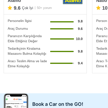
Alamo
Natio
9.6
10
Çok İyi
50+ yorum
Personelin İlgisi
Personel
9.8
Araç Durumu
Araç D
9.6
Paranızın Karşılığında
Paranız
10.0
Elde Ettiğiniz Değer
Elde Et
Tedarikçinin Kiralama
Tedarik
9.8
Masasını Bulma Kolaylığı
Masasın
Aracı Teslim Alma ve İade
Aracı T
9.4
Etme Kolaylığı
Etme Ko
Book a Car on the GO!