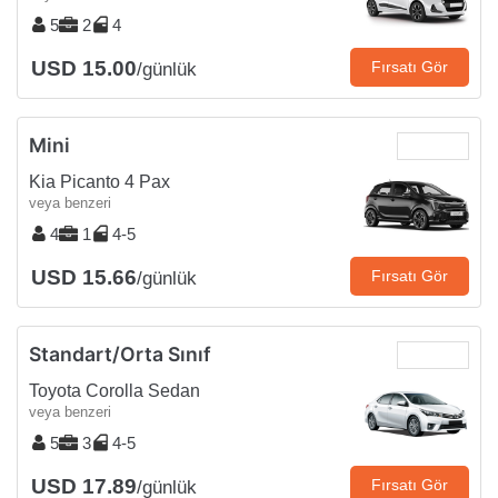
5
2
4
USD 15.00
Fırsatı Gör
/günlük
Mini
Kia Picanto 4 Pax
veya benzeri
4
1
4-5
USD 15.66
Fırsatı Gör
/günlük
Standart/Orta Sınıf
Toyota Corolla Sedan
veya benzeri
5
3
4-5
USD 17.89
Fırsatı Gör
/günlük