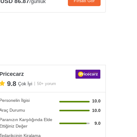
USD 86.87
Fırsatı Gör
/günlük
Pricecarz
9.8
Çok İyi
50+ yorum
Personelin İlgisi
10.0
Araç Durumu
10.0
Paranızın Karşılığında Elde
9.0
Ettiğiniz Değer
Tedarikçinin Kiralama