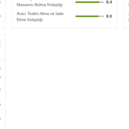
6
8.4
Masasını Bulma Kolaylığı
Aracı Teslim Alma ve İade
0
8.0
Etme Kolaylığı
0
0
0
0
0