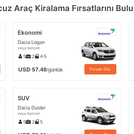
cuz Araç Kiralama Fırsatlarını Bul
Ekonomi
Dacia Logan
veya benzeri
5
2
4-5
USD 57.48
Fırsatı Gör
/günlük
SUV
Dacia Duster
veya benzeri
5
2
5