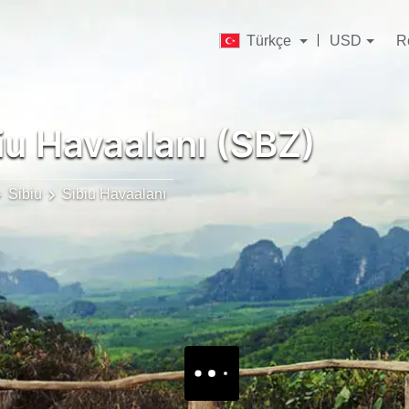
Türkçe
USD
R
iu Havaalanı (SBZ)
Sibiu
Sibiu Havaalanı