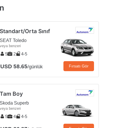
un
Standart/Orta Sınıf
SEAT Toledo
veya benzeri
5
2
4-5
USD 58.65
Fırsatı Gör
/günlük
Tam Boy
Skoda Superb
veya benzeri
5
4
4-5