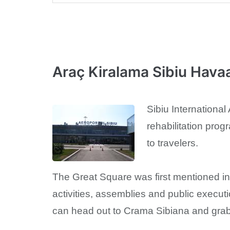
Araç Kiralama Sibiu Havaa
Sibiu International
rehabilitation prog
to travelers.
The Great Square was first mentioned in 
activities, assemblies and public executi
can head out to Crama Sibiana and grab a