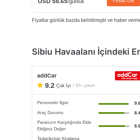
USD 58.65
Fırsatı Gör
/günlük
Fiyatlar günlük bazda belirtilmiştir ve haber vermek
Sibiu Havaalanı İçindeki En
addCar
9.2
Çok İyi
50+ yorum
Personelin İlgisi
9.
Araç Durumu
8.
Paranızın Karşılığında Elde
8.
Ettiğiniz Değer
Tedarikçinin Kiralama