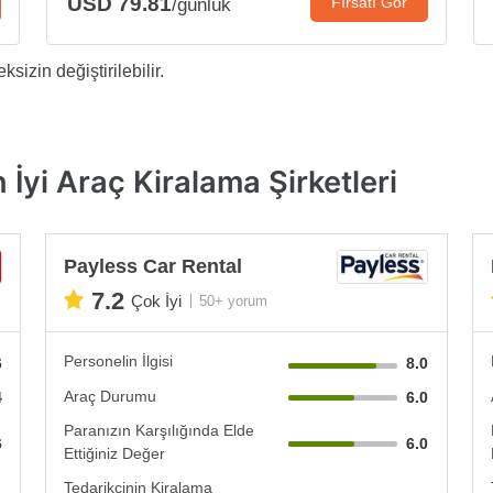
USD 79.81
Fırsatı Gör
/günlük
sizin değiştirilebilir.
 İyi Araç Kiralama Şirketleri
Payless Car Rental
7.2
Çok İyi
50+ yorum
Personelin İlgisi
6
8.0
Araç Durumu
4
6.0
Paranızın Karşılığında Elde
6
6.0
Ettiğiniz Değer
Tedarikçinin Kiralama