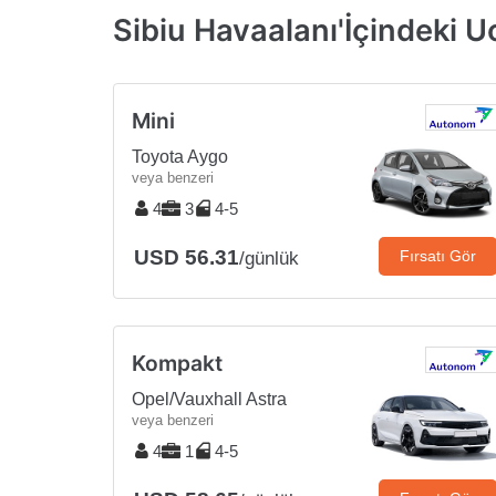
Sibiu Havaalanı'İçindeki U
Mini
Toyota Aygo
veya benzeri
4
3
4-5
USD 56.31
Fırsatı Gör
/günlük
Kompakt
Opel/Vauxhall Astra
veya benzeri
4
1
4-5