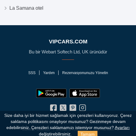
La Samana otel
VIPCARS.COM
Bu bir Webart Softech Ltd, UK ürünüdür
SSS
Yardım
Rezervasyonunuzu Yönetin
Size daha iyi bir hizmet sağlamak için çerezleri kullanıyoruz. Çerez
saklama politikasını onaylıyor musunuz?
Gezinmeye devam
© 2010 - 2026 VIPCars.com. Tüm Hakları Saklıdır
edebilirsiniz. Çerezleri saklamamızı istemiyor musunuz?
Ayarları
Gizlilik Politikası
Şartlar & Koşullar
Site Haritası
Tamam
değiştirebilirsiniz.