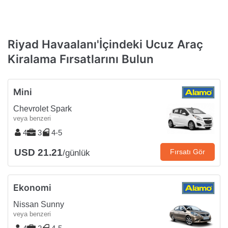
Riyad Havaalanı'İçindeki Ucuz Araç
Kiralama Fırsatlarını Bulun
Mini
Chevrolet Spark
veya benzeri
4
3
4-5
USD 21.21
Fırsatı Gör
/günlük
Ekonomi
Nissan Sunny
veya benzeri