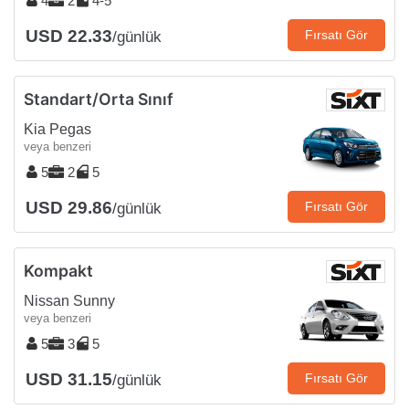
4
2
4-5
USD 22.33
Fırsatı Gör
/günlük
Standart/Orta Sınıf
Kia Pegas
veya benzeri
5
2
5
USD 29.86
Fırsatı Gör
/günlük
Kompakt
Nissan Sunny
veya benzeri
5
3
5
USD 31.15
Fırsatı Gör
/günlük