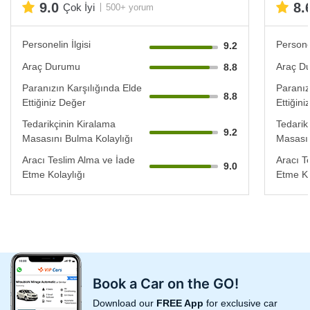
9.0
8.
Çok İyi
500+ yorum
Personelin İlgisi
Personel
9.2
Araç Durumu
Araç D
8.8
Paranızın Karşılığında Elde
Paranız
8.8
Ettiğiniz Değer
Ettiğin
Tedarikçinin Kiralama
Tedarik
9.2
Masasını Bulma Kolaylığı
Masasın
Aracı Teslim Alma ve İade
Aracı T
9.0
Etme Kolaylığı
Etme Ko
Book a Car on the GO!
Download our
FREE App
for exclusive car