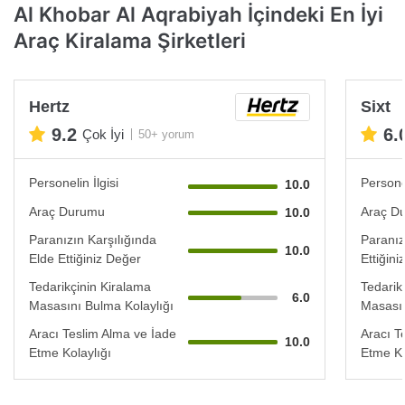
Al Khobar Al Aqrabiyah İçindeki En İyi
Araç Kiralama Şirketleri
Hertz
Sixt
9.2
6.
Çok İyi
50+ yorum
Personelin İlgisi
Personel
10.0
Araç Durumu
Araç D
10.0
Paranızın Karşılığında
Paranız
10.0
Elde Ettiğiniz Değer
Ettiğin
Tedarikçinin Kiralama
Tedarik
6.0
Masasını Bulma Kolaylığı
Masasın
Aracı Teslim Alma ve İade
Aracı T
10.0
Etme Kolaylığı
Etme Ko