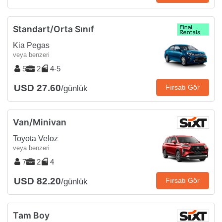
Standart/Orta Sınıf
Kia Pegas
veya benzeri
5
2
4-5
USD 27.60
Fırsatı Gör
/günlük
Van/Minivan
Toyota Veloz
veya benzeri
7
2
4
USD 82.20
Fırsatı Gör
/günlük
Tam Boy