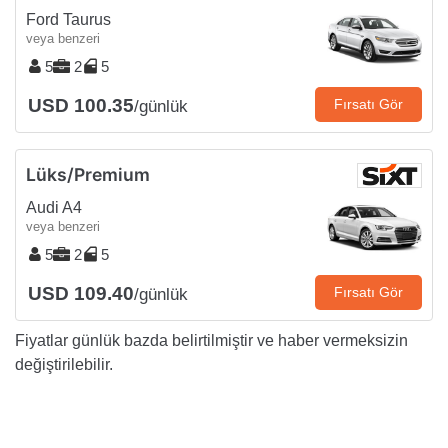
Ford Taurus
veya benzeri
5
2
5
USD 100.35
Fırsatı Gör
/günlük
Lüks/Premium
Audi A4
veya benzeri
5
2
5
USD 109.40
Fırsatı Gör
/günlük
Fiyatlar günlük bazda belirtilmiştir ve haber vermeksizin
değiştirilebilir.