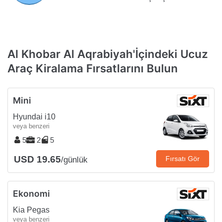
Al Khobar Al Aqrabiyah'İçindeki Ucuz
Araç Kiralama Fırsatlarını Bulun
Mini
Hyundai i10
veya benzeri
5
2
5
USD 19.65
Fırsatı Gör
/günlük
Ekonomi
Kia Pegas
veya benzeri