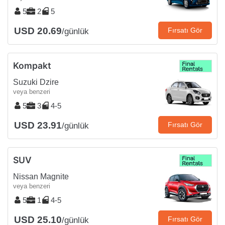
5
2
5
USD 20.69
Fırsatı Gör
/günlük
Kompakt
Suzuki Dzire
veya benzeri
5
3
4-5
USD 23.91
Fırsatı Gör
/günlük
SUV
Nissan Magnite
veya benzeri
5
1
4-5
USD 25.10
Fırsatı Gör
/günlük