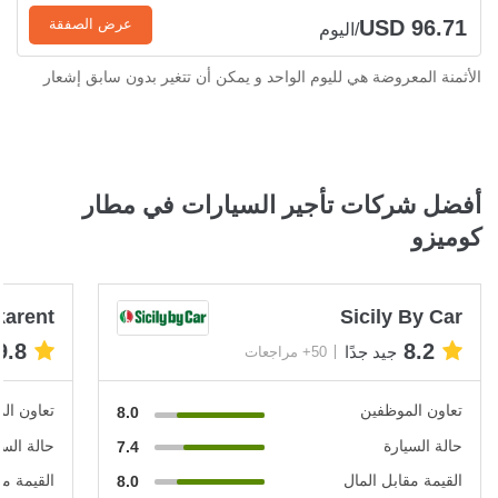
USD 96.71
عرض الصفقة
/اليوم
الأثمنة المعروضة هي لليوم الواحد و يمكن أن تتغير بدون سابق إشعار
أفضل شركات تأجير السيارات في مطار
كوميزو
karent
Sicily By Car
9.8
8.2
جيد جدًا
50+ مراجعات
تعاون الموظفين
تعاون ال
8.0
حالة السيارة
حالة السي
7.4
القيمة مقابل المال
القيمة مق
8.0