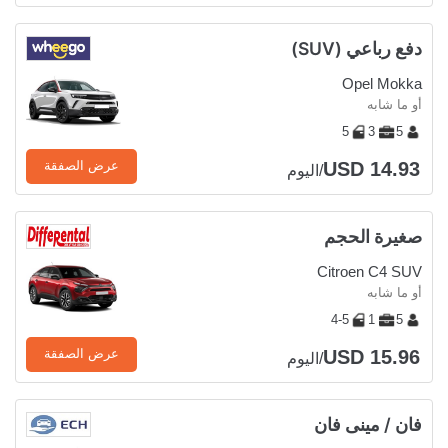
دفع رباعي (SUV)
Opel Mokka
أو ما شابه
5
3
5
USD 14.93
عرض الصفقة
/اليوم
صغيرة الحجم
Citroen C4 SUV
أو ما شابه
4-5
1
5
USD 15.96
عرض الصفقة
/اليوم
فان / مينى فان