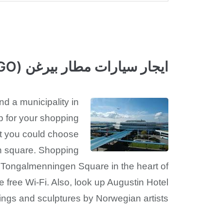
ايجار سيارات مطار بيرغن (BGO)
nd a municipality in
op for your shopping
at you could choose
in square. Shopping
n Tongalmenningen Square in the heart of
 free Wi-Fi. Also, look up Augustin Hotel
ings and sculptures by Norwegian artists.