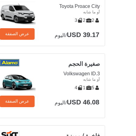
Toyota Proace City
أو ما شابه
3
2
2
USD 39.17
عرض الصفقة
/اليوم
صغيرة الحجم
Volkswagen ID.3
أو ما شابه
4
1
5
USD 46.08
عرض الصفقة
/اليوم
فاخرة / مميزة