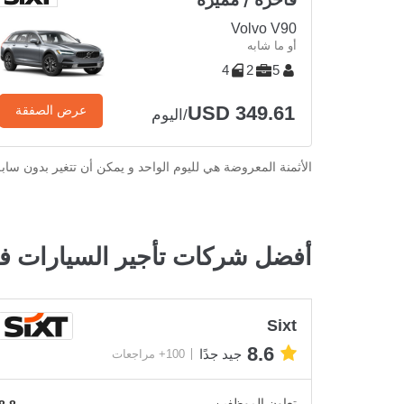
Volvo V90
أو ما شابه
4
2
5
USD 349.61
عرض الصفقة
/اليوم
الأثمنة المعروضة هي لليوم الواحد و يمكن أن تتغير بدون ساب
أفضل شركات تأجير السيارات ف
Sixt
8.6
جيد جدًا
100+ مراجعات
تعاون الموظفين