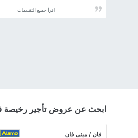
اقرأ جميع التقييمات
ابحث عن عروض تأجير رخيصة ف
فان / مينى فان