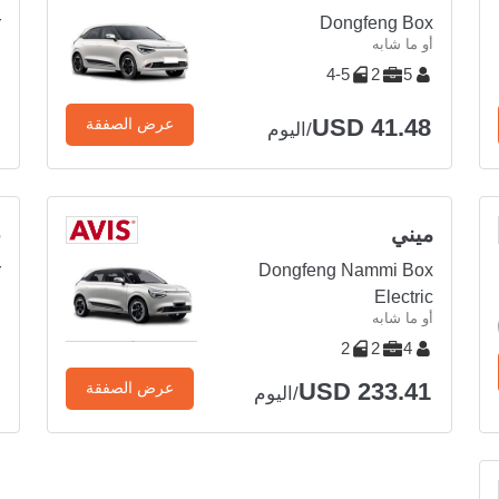
r
Dongfeng Box
أو ما شابه
أ
4-5
2
5
USD 41.48
عرض الصفقة
/اليوم
ميني
ع
r
Dongfeng Nammi Box
أ
Electric
أو ما شابه
2
2
4
USD 233.41
عرض الصفقة
/اليوم