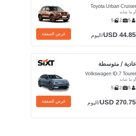
Toyota Urban Cruise
و ما شابه
5
2
5
USD 44.85
عرض الصفقة
/اليوم
ادية / متوسطة
Volkswagen ID.7 Toure
و ما شابه
5
2
5
USD 270.75
عرض الصفقة
/اليوم