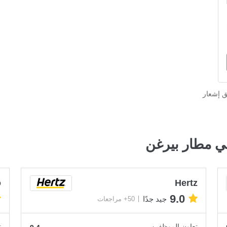
ق إشعار
ي مطار بيرغن
o
Hertz
9.0
جيد جدًا
50+ مراجعات
تعاون الموظفين
ت