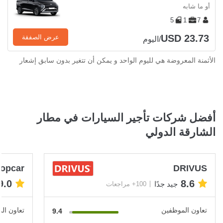
أو ما شابه
5
1
7
USD 23.73
عرض الصفقة
/اليوم
الأثمنة المعروضة هي لليوم الواحد و يمكن أن تتغير بدون سابق إشعار
أفضل شركات تأجير السيارات في مطار
الشارقة الدولي
ropcar
DRIVUS
9.0
8.6
جيد جدًا
100+ مراجعات
تعاون الموظفين
تعاون ال
9.4