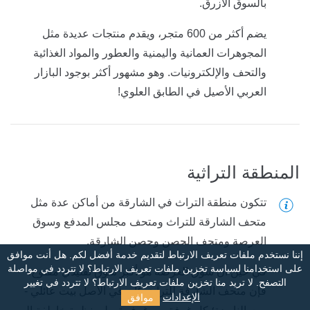
بالسوق الأزرق.
يضم أكثر من 600 متجر، ويقدم منتجات عديدة مثل
المجوهرات العمانية واليمنية والعطور والمواد الغذائية
والتحف والإلكترونيات. وهو مشهور أكثر بوجود البازار
العربي الأصيل في الطابق العلوي!
المنطقة التراثية
تتكون منطقة التراث في الشارقة من أماكن عدة مثل
متحف الشارقة للتراث ومتحف مجلس المدفع وسوق
العرصة ومتحف الحصن وحصن الشارقة.
إننا نستخدم ملفات تعريف الارتباط لتقديم خدمة أفضل لكم. هل أنت موافق
على استخدامنا لسياسة تخزين ملفات تعريف الارتباط؟
لا تتردد في مواصلة
في حين أن سوق العرصة هو أكبر سوق تقليدي مفتوح،
التصفح. لا تريد منا تخزين ملفات تعريف الارتباط؟ لا تتردد في تغيير
فإن متحف الشارقة للتراث كان في الأصل بيت عائلي -
موافق
الإعدادات