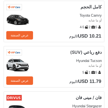
كامل الحجم
Toyota Camry
أو ما شابه
4-5
2
5
USD 10.21
عرض الصفقة
/اليوم
دفع رباعي (SUV)
Hyundai Tucson
أو ما شابه
5
1
5
USD 11.79
عرض الصفقة
/اليوم
فان / مينى فان
Hyundai Stargazer