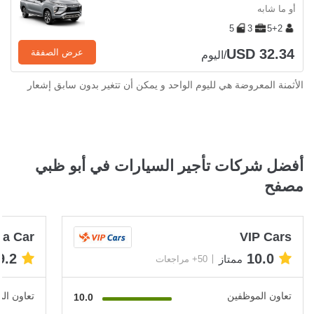
أو ما شابه
5
3
5+2
USD 32.34
عرض الصفقة
/اليوم
الأثمنة المعروضة هي لليوم الواحد و يمكن أن تتغير بدون سابق إشعار
أفضل شركات تأجير السيارات في أبو ظبي
مصفح
 a Car
VIP Cars
9.2
10.0
ممتاز
50+ مراجعات
تعاون الموظفين
تعاون ال
10.0