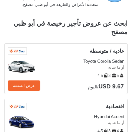
متعددة الأغراض والفارهة في أبو ظبي مصفح.
ابحث عن عروض تأجير رخيصة في أبو ظبي
مصفح
عادية / متوسطة
Toyota Corolla Sedan
أو ما شابه
4-5
3
5
USD 9.67
عرض الصفقة
/اليوم
اقتصادية
Hyundai Accent
أو ما شابه
4-5
3
4