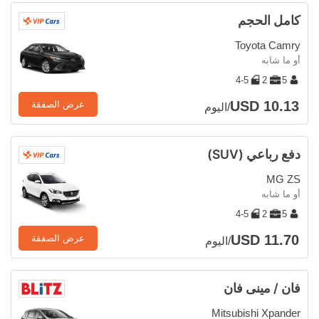
كامل الحجم
Toyota Camry
أو ما شابه
4-5
2
5
USD 10.13
عرض الصفقة
/اليوم
دفع رباعي (SUV)
MG ZS
أو ما شابه
4-5
2
5
USD 11.70
عرض الصفقة
/اليوم
فان / مينى فان
Mitsubishi Xpander