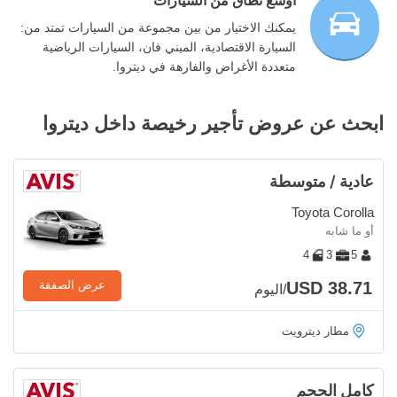
أوسع نطاق من السيارات
يمكنك الاختيار من بين مجموعة من السيارات تمتد من:
السيارة الاقتصادية، الميني فان، السيارات الرياضية
متعددة الأغراض والفارهة في ديتروا.
ابحث عن عروض تأجير رخيصة داخل ديتروا
عادية / متوسطة
Toyota Corolla
أو ما شابه
4
3
5
USD 38.71
عرض الصفقة
/اليوم
مطار ديترويت
كامل الحجم