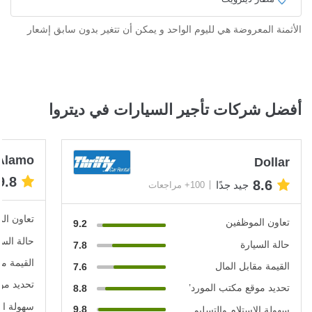
الأثمنة المعروضة هي لليوم الواحد و يمكن أن تتغير بدون سابق إشعار
أفضل شركات تأجير السيارات في ديتروا
Alamo
Dollar
9.8
8.6
جيد جدًا
100+ مراجعات
تعاون ال
تعاون الموظفين
9.2
حالة السي
حالة السيارة
7.8
القيمة مق
القيمة مقابل المال
7.6
تحديد مو
تحديد موقع مكتب المورد’
8.8
سهولة الا
9.8
سهولة الاستلام والتسليم