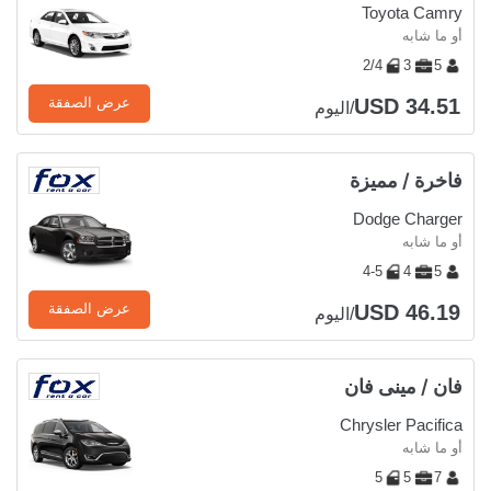
Toyota Camry
أو ما شابه
2/4
3
5
USD 34.51
عرض الصفقة
/اليوم
فاخرة / مميزة
Dodge Charger
أو ما شابه
4-5
4
5
USD 46.19
عرض الصفقة
/اليوم
فان / مينى فان
Chrysler Pacifica
أو ما شابه
5
5
7