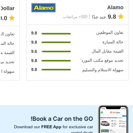
Alamo
Dollar
9.8
جيد جدًا
500+ مراجعات
9.0
تعاون الموظفين
9.8
تعاون ال
حالة السيارة
9.8
حالة السي
القيمة مقابل المال
9.6
القيمة مق
تحديد موقع مكتب المورد’
9.8
تحديد مو
9.8
سهولة الاستلام والتسليم
سهولة الا
Book a Car on the GO!
Download our
FREE App
for exclusive car
rental deals.