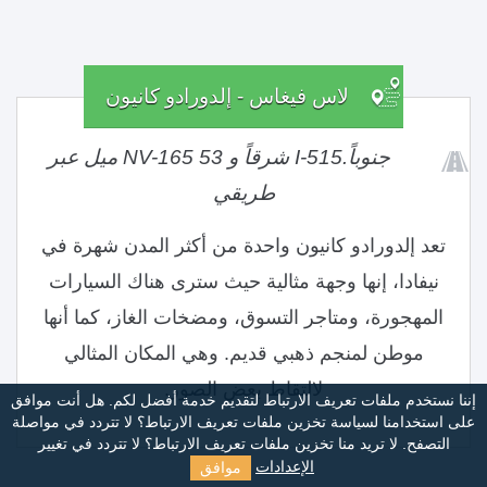
لاس فيغاس - إلدورادو كانيون
جنوباً.I-515 شرقاً و NV-165 53 ميل عبر
طريقي
تعد إلدورادو كانيون واحدة من أكثر المدن شهرة في
نيفادا، إنها وجهة مثالية حيث سترى هناك السيارات
المهجورة، ومتاجر التسوق، ومضخات الغاز، كما أنها
موطن لمنجم ذهبي قديم. وهي المكان المثالي
لالتقاط بعض الصور.
إننا نستخدم ملفات تعريف الارتباط لتقديم خدمة أفضل لكم. هل أنت موافق
على استخدامنا لسياسة تخزين ملفات تعريف الارتباط؟
لا تتردد في مواصلة
التصفح. لا تريد منا تخزين ملفات تعريف الارتباط؟ لا تتردد في تغيير
موافق
الإعدادات