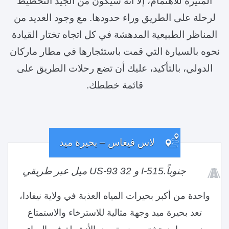
المثيرة للاهتمام، إلا أنه سيكون من الجيد التخطيط
لرحلة على الطريق وراء حدودها. مع وجود العديد من
المناظر الطبيعية المدهشة في كل اتجاه تختار القيادة
نحوه بالسيارة التي قمت باستئجارها في مطار ماركان
الدولي، بالتأكيد، عليك أن تضع رحلات الطريق على
قائمة خططك.
لاس فيغاس – بحيرة ميد
جنوباً.I-515 و US-93 32 ميل عبر طريقي
واحدة من أكبر بحيرات المياه العذبة في ولاية نيفادا،
تعد بحيرة ميد وجهة مثالية للاسترخاء والاستمتاع