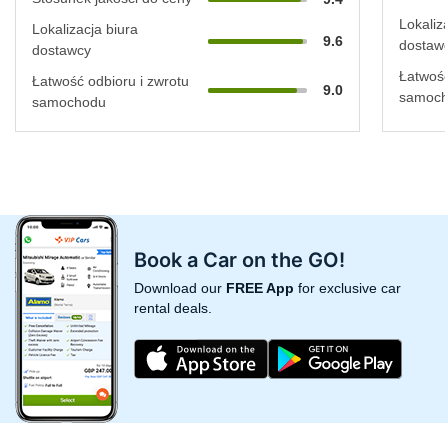
Lokaliz
Lokalizacja biura
9.6
dostaw
dostawcy
Łatwość
Łatwość odbioru i zwrotu
9.0
samoc
samochodu
Book a Car on the GO!
Download our
FREE App
for exclusive car
rental deals.