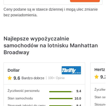
Ceny podane są w stawce dziennej i mogą ulec zmianie
bez powiadomienia.
Najlepsze wypożyczalnie
samochodów na lotnisku Manhattan
Broadway
Hertz
Dollar
9.
9.6
Bardzo dobrze
100+ Opinie
Życzliw
Życzliwość personelu
9.4
Stan s
Stan samochodu
10.0
Stosune
Stosunek jakości do ceny
9.4