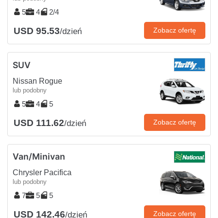
5
4
2/4
USD 95.53
Zobacz ofertę
/dzień
SUV
Nissan Rogue
lub podobny
5
4
5
USD 111.62
Zobacz ofertę
/dzień
Van/Minivan
Chrysler Pacifica
lub podobny
7
5
5
USD 142.46
Zobacz ofertę
/dzień