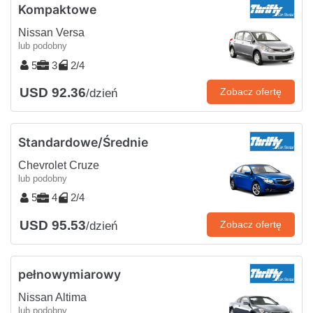
Kompaktowe
Nissan Versa
lub podobny
5
3
2/4
USD 92.36
Zobacz ofertę
/dzień
Standardowe/Średnie
Chevrolet Cruze
lub podobny
5
4
2/4
USD 95.53
Zobacz ofertę
/dzień
pełnowymiarowy
Nissan Altima
lub podobny