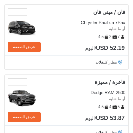
فان / مينى فان
Chrysler Pacifica 7Pax
أو ما شابه
4-5
2
7
USD 52.19
عرض الصفقة
/اليوم
مطار كليفلاند
فاخرة / مميزة
Dodge RAM 2500
أو ما شابه
4-5
4
5
USD 53.87
عرض الصفقة
/اليوم
مطار كليفلاند