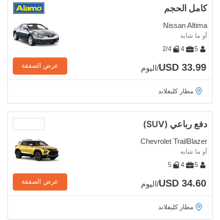
كامل الحجم
Nissan Altima
أو ما شابه
2/4
4
5
USD 33.99
عرض الصفقة
/اليوم
مطار كليفلاند
دفع رباعي (SUV)
Chevrolet TrailBlazer
أو ما شابه
5
4
5
USD 34.60
عرض الصفقة
/اليوم
مطار كليفلاند