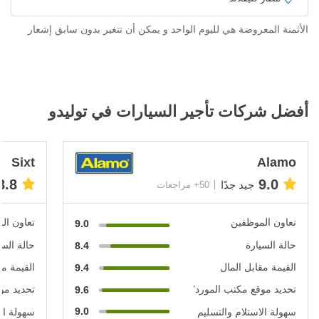
الأثمنة المعروضة هي لليوم الواحد و يمكن أن تتغير بدون سابق إشعار
أفضل شركات تأجير السيارات في توليدو
Sixt
Alamo
8.8
9.0
جيد جدًا
50+ مراجعات
تعاون الموظفين
تعاون ال
9.0
حالة السيارة
حالة السي
8.4
القيمة مقابل المال
القيمة مق
9.4
تحديد موقع مكتب المورد’
تحديد مو
9.6
9.0
سهولة الاستلام والتسليم
سهولة الا