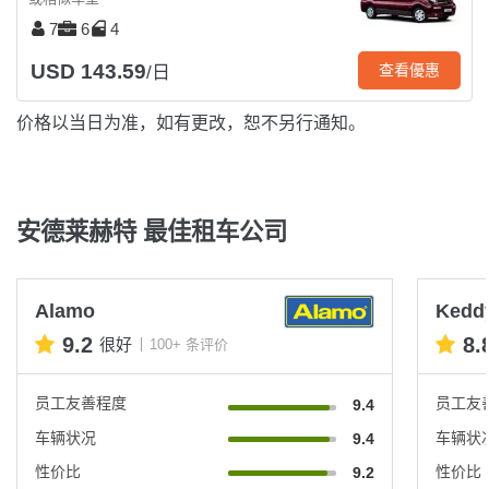
7
6
4
USD 143.59
查看優惠
/日
价格以当日为准，如有更改，恕不另行通知。
安德莱赫特 最佳租车公司
Alamo
Keddy
9.2
8.
很好
100+ 条评价
员工友善程度
员工友
9.4
车辆状况
车辆状
9.4
性价比
性价比
9.2