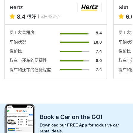
Hertz
Sixt
8.4
6.
很好
50+ 条评价
员工友善程度
员工友
9.4
车辆状况
车辆状
10.0
性价比
性价比
7.4
取车与还车的便捷性
取车与
8.0
7.4
提车和还车的便捷程度
提车和
Book a Car on the GO!
Download our
FREE App
for exclusive car
rental deals.