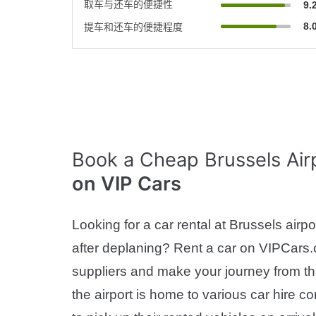
取车与还车的便捷性
9.
8.
提车和还车的便捷程度
Book a Cheap Brussels Air
on VIP Cars
Looking for a car rental at Brussels airp
after deplaning? Rent a car on VIPCars.
suppliers and make your journey from the
the airport is home to various car hire c