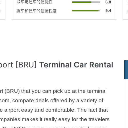
取车与还车的便捷性
2
6.8
0
9.4
提车和还车的便捷程度
port [BRU]
Terminal Car Rental
ort (BRU) that you can pick up at the terminal
com, compare deals offered by a variety of
 airport easy and comfortable. The fact that
ompanies makes it really easy for the travelers