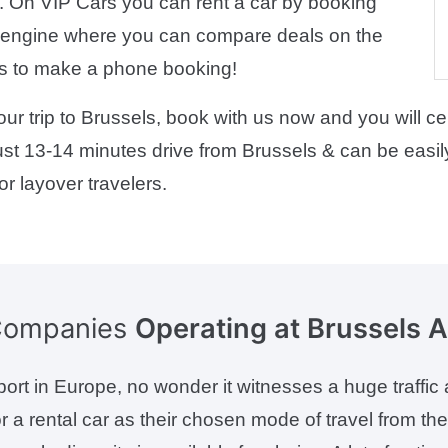
al. On VIP Cars you can rent a car by booking
ng engine where you can compare deals on the
l us to make a phone booking!
ur trip to Brussels, book with us now and you will ce
is just 13-14 minutes drive from Brussels & can be eas
r layover travelers.
 Companies
Operating at Brussels A
rport in Europe, no wonder it witnesses a huge traffic
for a rental car as their chosen mode of travel from th