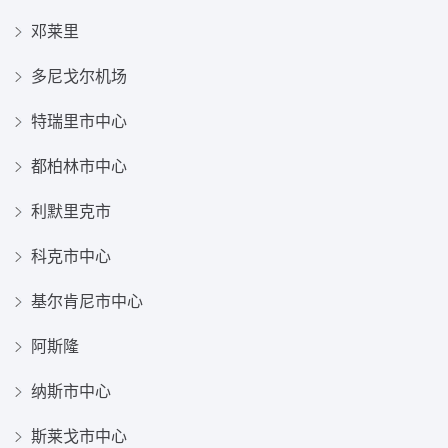
邓莱里
多尼戈尔机场
特瑞里市中心
都柏林市中心
利默里克市
科克市中心
基尔肯尼市中心
阿斯隆
纳斯市中心
斯莱戈市中心