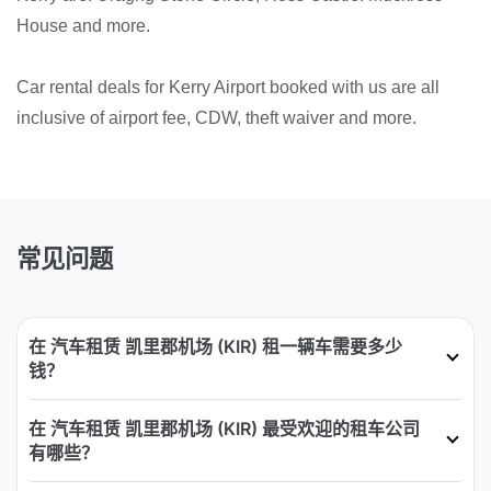
House and more.
Car rental deals for Kerry Airport booked with us are all
inclusive of airport fee, CDW, theft waiver and more.
常见问题
在 汽车租赁 凯里郡机场 (KIR) 租一辆车需要多少
钱？
在 汽车租赁 凯里郡机场 (KIR) 最受欢迎的租车公司
有哪些？