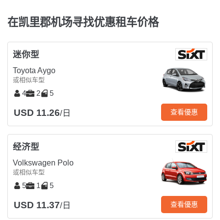
在凯里郡机场寻找优惠租车价格
迷你型
Toyota Aygo
或相似车型
4
2
5
USD 11.26
查看優惠
/日
经济型
Volkswagen Polo
或相似车型
5
1
5
USD 11.37
查看優惠
/日