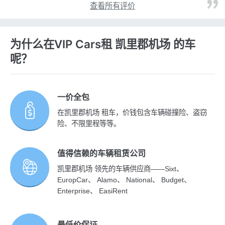
查看所有评价
为什么在VIP Cars租 凯里郡机场 的车
呢？
一价全包
在凯里郡机场 租车，价钱包含车辆碰撞险、盗窃
险、不限里程等等。
值得信赖的车辆租赁公司
凯里郡机场 领先的车辆供应商——Sixt、
EuropCar、 Alamo、 National、 Budget、
Enterprise、 EasiRent
最低价保证