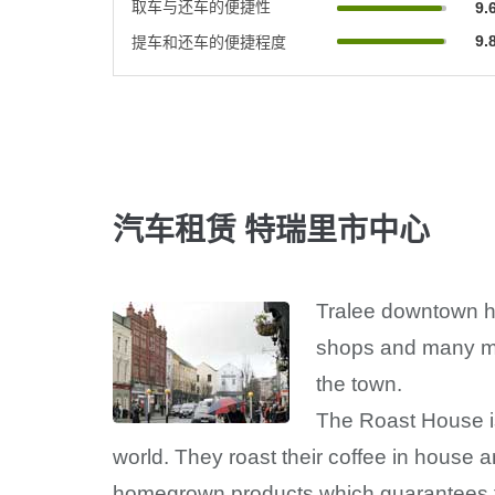
取车与还车的便捷性
9.
9.
提车和还车的便捷程度
汽车租赁 特瑞里市中心
Tralee downtown has
shops and many mor
the town.
The Roast House is
world. They roast their coffee in house 
homegrown products which guarantees fres