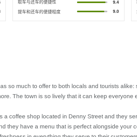
取车与还车的便捷性
6
9.4
8
9.0
提车和还车的便捷程度
 so much to offer to both locals and tourists alike: 
e. The town is so lively that it can keep everyone e
 a coffee shop located in Denny Street and they ser
and they have a menu that is perfect alongside your c
hness in everything they serve to their customers a