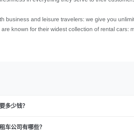
oth business and leisure travelers: we give you unli
s are known for their widest collection of rental cars
需要多少钱？
的租车公司有哪些？