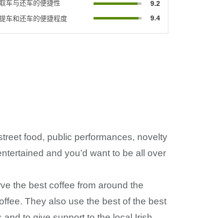
取车与还车的便捷性
9.2
9.4
提车和还车的便捷程度
street food, public performances, novelty
ntertained and you’d want to be all over
ve the best coffee from around the
offee. They also use the best of the best
nd to give support to the local Irish