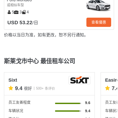
或相似车型
5
3
4
USD 53.22
查看優惠
/日
价格以当日为准，如有更改，恕不另行通知。
斯莱戈市中心 最佳租车公司
Sixt
Easir
9.4
7.
很好
500+ 条评价
员工友善程度
员工友
9.6
车辆状况
车辆状
9.4