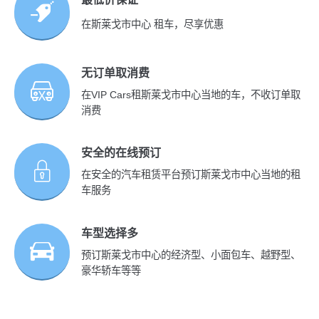
在斯莱戈市中心 租车，尽享优惠
无订单取消费
在VIP Cars租斯莱戈市中心当地的车，不收订单取
消费
安全的在线预订
在安全的汽车租赁平台预订斯莱戈市中心当地的租
车服务
车型选择多
预订斯莱戈市中心的经济型、小面包车、越野型、
豪华轿车等等