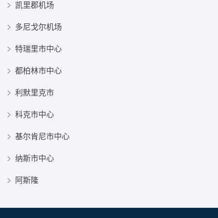
凯里郡机场
多尼戈尔机场
特瑞里市中心
都柏林市中心
利默里克市
科克市中心
基尔肯尼市中心
纳斯市中心
阿斯隆