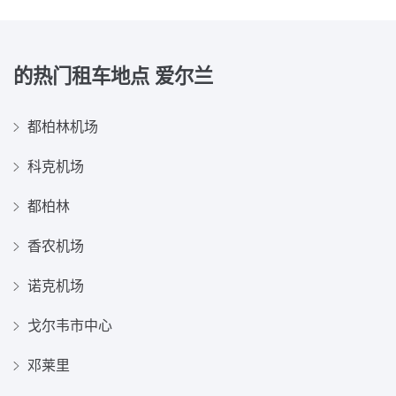
的热门租车地点
爱尔兰
都柏林机场
科克机场
都柏林
香农机场
诺克机场
戈尔韦市中心
邓莱里