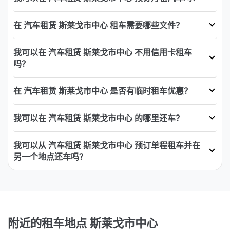
在 汽车租赁 斯莱戈市中心 租车需要哪些文件？
我可以在 汽车租赁 斯莱戈市中心 不用信用卡租车
吗？
在 汽车租赁 斯莱戈市中心 是否有临时租车优惠？
我可以在 汽车租赁 斯莱戈市中心 的哪里还车？
我可以从 汽车租赁 斯莱戈市中心 预订单程租车并在
另一个地点还车吗？
附近的租车地点 斯莱戈市中心