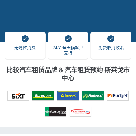
无隐性消费
24/7 全天候客户
免费取消政策
支持
比较汽车租赁品牌 & 汽车租赁预约 斯莱戈市
中心