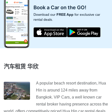
Book a Car on the GO!
Download our
FREE App
for exclusive car
rental deals.
汽车租赁 华欣
A popular beach resort destination, Hua
Hin is around 124 miles away from
Bangkok. VIP Cars, a well known car
rental broker having presence across the
world, offers competitively priced Hua Hin car rental deals