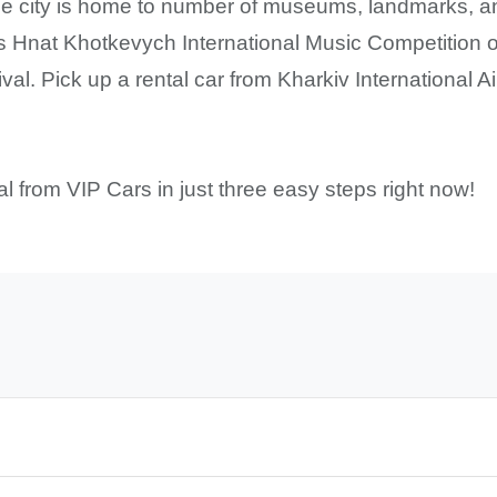
e city is home to number of museums, landmarks, and 
s Hnat Khotkevych International Music Competition o
al. Pick up a rental car from Kharkiv International Ai
l from VIP Cars in just three easy steps right now!