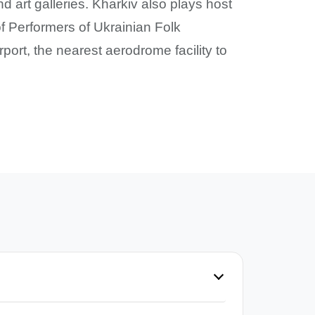
art galleries. Kharkiv also plays host
f Performers of Ukrainian Folk
rport, the nearest aerodrome facility to