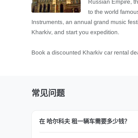
Russian Empire, th
to the world famou
Instruments, an annual grand music festiv
Kharkiv, and start you expedition.
Book a discounted Kharkiv car rental dea
常见问题
在 哈尔科夫 租一辆车需要多少钱？