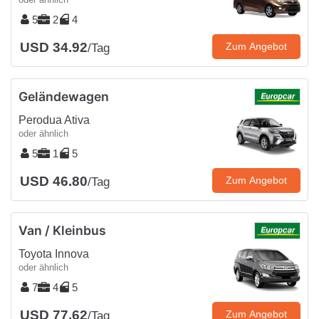
5
2
4
USD 34.92
Zum Angebot
/Tag
Geländewagen
Perodua Ativa
oder ähnlich
5
1
5
USD 46.80
Zum Angebot
/Tag
Van / Kleinbus
Toyota Innova
oder ähnlich
7
4
5
USD 77.62
Zum Angebot
/Tag