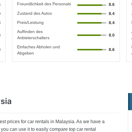
Freundlichkeit des Personals
6
8.6
Zustand des Autos
0
8.4
Preis/Leistung
8
8.4
Auffinden des
8
8.0
Anbieterschalters
Einfaches Abholen und
0
8.6
Abgeben
sia
st prices for car rentals in Malaysia. As we have a
you can use it to easily compare top car rental