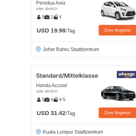
Perodua Axia
oder ähnlich
5
2
4
USD 19.98
Zum Angebot
/Tag
Johor Bahru Stadtzentrum
Standard/Mittelklasse
Honda Accord
oder ähnlich
5
4
4-5
USD 31.42
Zum Angebot
/Tag
Kuala Lumpur Stadtzentrum