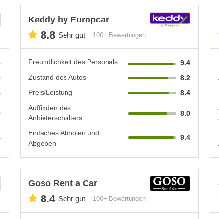
Keddy by Europcar
8.8
Sehr gut
100+ Bewertungen
Freundlichkeit des Personals
6
9.4
Zustand des Autos
0
8.2
Preis/Leistung
8
8.4
Auffinden des
0
8.0
Anbieterschalters
Einfaches Abholen und
4
9.4
Abgeben
Goso Rent a Car
8.4
Sehr gut
100+ Bewertungen