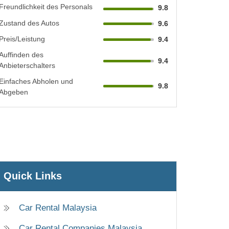
Freundlichkeit des Personals
9.8
Zustand des Autos
9.6
Preis/Leistung
9.4
Auffinden des
9.4
Anbieterschalters
Einfaches Abholen und
9.8
Abgeben
Quick Links
Car Rental Malaysia
Car Rental Companies Malaysia