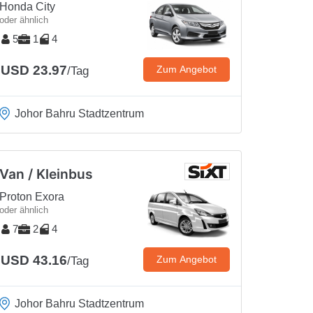
Honda City
oder ähnlich
5
1
4
USD 23.97
Zum Angebot
/Tag
Johor Bahru Stadtzentrum
Van / Kleinbus
Proton Exora
oder ähnlich
7
2
4
USD 43.16
Zum Angebot
/Tag
Johor Bahru Stadtzentrum