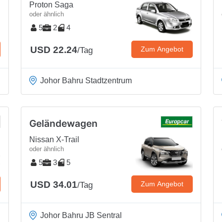
Proton Saga
oder ähnlich
5
2
4
USD 22.24
Zum Angebot
/Tag
Johor Bahru Stadtzentrum
Geländewagen
Nissan X-Trail
oder ähnlich
5
3
5
USD 34.01
Zum Angebot
/Tag
Johor Bahru JB Sentral