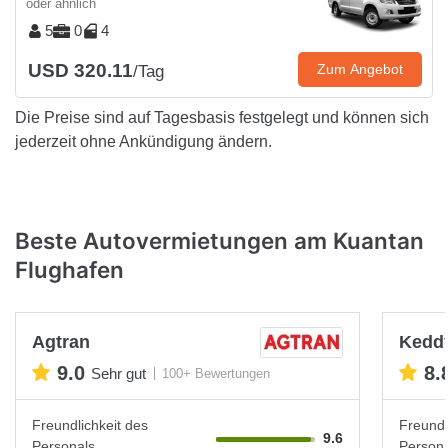
oder ähnlich
5
0
4
USD 320.11
Zum Angebot
/Tag
Die Preise sind auf Tagesbasis festgelegt und können sich
jederzeit ohne Ankündigung ändern.
Beste Autovermietungen am Kuantan
Flughafen
Agtran
Keddy
9.0
8.
Sehr gut
100+ Bewertungen
Freundlichkeit des
Freundl
9.6
Personals
Persona