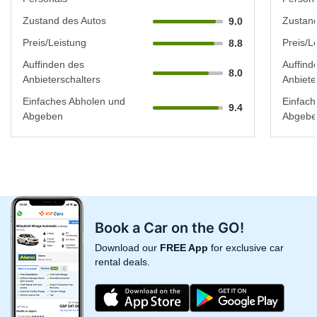
Zustand des Autos
Zustand
9.0
Preis/Leistung
Preis/L
8.8
Auffinden des
Auffind
8.0
Anbieterschalters
Anbiete
Einfaches Abholen und
Einfach
9.4
Abgeben
Abgebe
Book a Car on the GO!
Download our
FREE App
for exclusive car
rental deals.