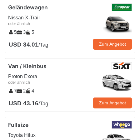
Geländewagen
Nissan X-Trail
oder ähnlich
5
3
5
USD 34.01
Zum Angebot
/Tag
Van / Kleinbus
Proton Exora
oder ähnlich
7
2
4
USD 43.16
Zum Angebot
/Tag
Fullsize
Toyota Hilux