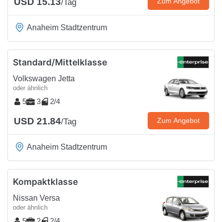
USD 15.13
Zum Angebot
/Tag
Anaheim Stadtzentrum
Standard/Mittelklasse
Volkswagen Jetta
oder ähnlich
5
3
2/4
USD 21.84
Zum Angebot
/Tag
Anaheim Stadtzentrum
Kompaktklasse
Nissan Versa
oder ähnlich
5
2
2/4