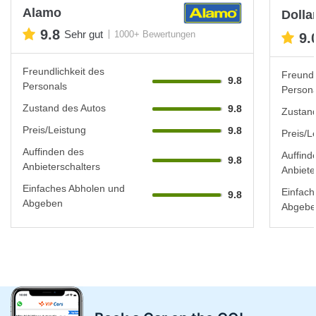
Alamo
Dolla
9.8
Sehr gut
1000+ Bewertungen
9.
Freundlichkeit des
Freundl
9.8
Personals
Persona
Zustand des Autos
9.8
Zustand
Preis/Leistung
9.8
Preis/L
Auffinden des
Auffind
9.8
Anbieterschalters
Anbiete
Einfaches Abholen und
Einfach
9.8
Abgeben
Abgebe