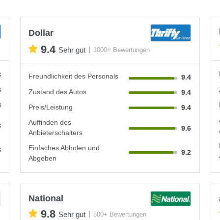
Dollar
9.4
Sehr gut
1000+ Bewertungen
8
Freundlichkeit des Personals
9.4
8
Zustand des Autos
9.4
8
Preis/Leistung
9.4
Auffinden des
8
9.6
Anbieterschalters
Einfaches Abholen und
8
9.2
Abgeben
National
9.8
Sehr gut
500+ Bewertungen