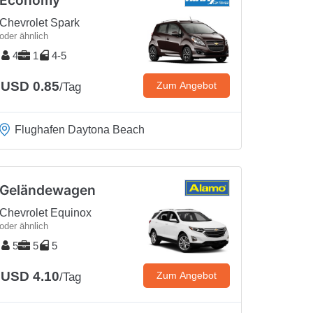
Economy
Chevrolet Spark
oder ähnlich
4
1
4-5
USD 0.85
Zum Angebot
/Tag
Flughafen Daytona Beach
Geländewagen
Chevrolet Equinox
oder ähnlich
5
5
5
USD 4.10
Zum Angebot
/Tag