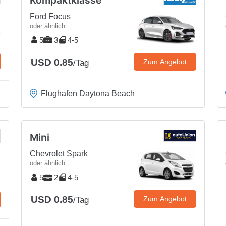
Kompaktklasse
Ford Focus
oder ähnlich
5
3
4-5
USD 0.85
Zum Angebot
/Tag
Flughafen Daytona Beach
Mini
Chevrolet Spark
oder ähnlich
5
2
4-5
USD 0.85
Zum Angebot
/Tag