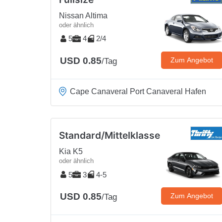
Nissan Altima
oder ähnlich
5
4
2/4
USD 0.85
Zum Angebot
/Tag
Cape Canaveral Port Canaveral Hafen
Standard/Mittelklasse
Kia K5
oder ähnlich
5
3
4-5
USD 0.85
Zum Angebot
/Tag