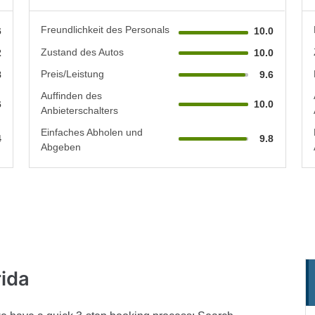
Freundlichkeit des Personals
6
10.0
Zustand des Autos
2
10.0
Preis/Leistung
8
9.6
Auffinden des
6
10.0
Anbieterschalters
Einfaches Abholen und
4
9.8
Abgeben
rida