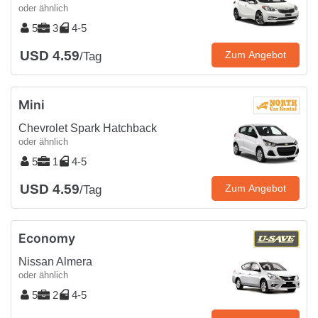
oder ähnlich
5
3
4-5
USD 4.59
Zum Angebot
/Tag
Mini
Chevrolet Spark Hatchback
oder ähnlich
5
1
4-5
USD 4.59
Zum Angebot
/Tag
Economy
Nissan Almera
oder ähnlich
5
2
4-5