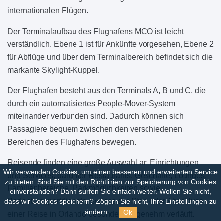
internationalen Flügen.
Der Terminalaufbau des Flughafens MCO ist leicht
verständlich. Ebene 1 ist für Ankünfte vorgesehen, Ebene 2
für Abflüge und über dem Terminalbereich befindet sich die
markante Skylight-Kuppel.
Der Flughafen besteht aus den Terminals A, B und C, die
durch ein automatisiertes People-Mover-System
miteinander verbunden sind. Dadurch können sich
Passagiere bequem zwischen den verschiedenen
Bereichen des Flughafens bewegen.
Reisende finden eine große Auswahl an Einrichtungen
Wir verwenden Cookies, um einen besseren und erweiterten Service
und Services, darunter Restaurants, Geschäfte, Lounges,
zu bieten. Sind Sie mit den Richtlinien zur Speicherung von Cookies
Familienbereiche, Parkmöglichkeiten sowie
einverstanden?
Dann surfen Sie einfach weiter. Wollen Sie nicht,
Bodentransportdienste, sodass der Start oder Abschluss
dass wir Cookies speichern? Zögern Sie nicht, Ihre Einstellungen zu
Ok
ändern
.
einer Reise in Orlando besonders angenehm verläuft.