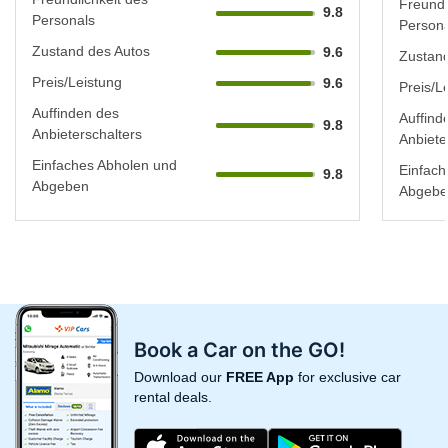
Freundl
9.8
Personals
Persona
Zustand des Autos
9.6
Zustand
Preis/Leistung
9.6
Preis/L
Auffinden des
Auffind
9.8
Anbieterschalters
Anbiete
Einfaches Abholen und
Einfach
9.8
Abgeben
Abgebe
Book a Car on the GO!
Download our
FREE App
for exclusive car
rental deals.