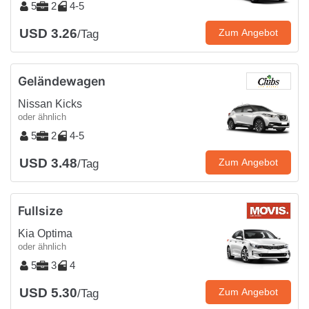
5
2
4-5
USD 3.26
Zum Angebot
/Tag
Geländewagen
Nissan Kicks
oder ähnlich
5
2
4-5
USD 3.48
Zum Angebot
/Tag
Fullsize
Kia Optima
oder ähnlich
5
3
4
USD 5.30
Zum Angebot
/Tag