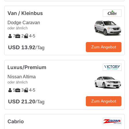
Van / Kleinbus
Dodge Caravan
oder ähnlich
7
2
4-5
USD 13.92
Zum Angebot
/Tag
Luxus/Premium
Nissan Altima
oder ähnlich
5
3
4-5
USD 21.20
Zum Angebot
/Tag
Cabrio