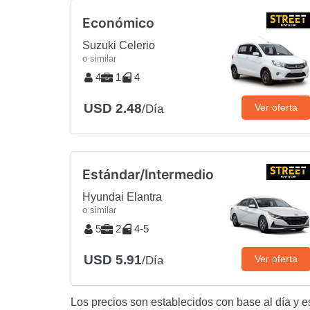
Económico
Suzuki Celerio
o similar
4
1
4
USD 2.48
Ver oferta
/Día
Estándar/Intermedio
Hyundai Elantra
o similar
5
2
4-5
USD 5.91
Ver oferta
/Día
Los precios son establecidos con base al día y e