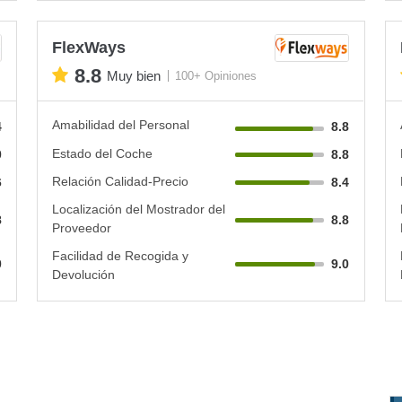
FlexWays
8.8
Muy bien
100+ Opiniones
Amabilidad del Personal
4
8.8
Estado del Coche
0
8.8
Relación Calidad-Precio
6
8.4
Localización del Mostrador del
8
8.8
Proveedor
Facilidad de Recogida y
0
9.0
Devolución