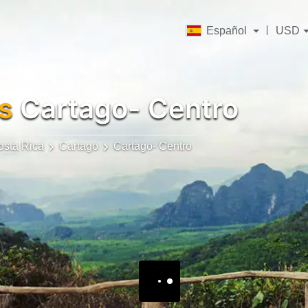
Español
USD
s
Cartago- Centro
osta Rica
Cartago
Cartago- Centro