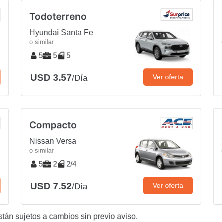
Todoterreno
Hyundai Santa Fe
o similar
5
5
5
USD 3.57
Ver oferta
/Día
Compacto
Nissan Versa
o similar
5
2
2/4
USD 7.52
Ver oferta
/Día
stán sujetos a cambios sin previo aviso.