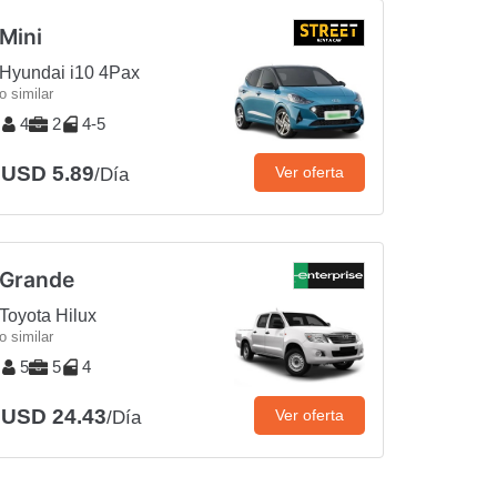
Mini
Hyundai i10 4Pax
o similar
4
2
4-5
USD 5.89
Ver oferta
/Día
Grande
Toyota Hilux
o similar
5
5
4
USD 24.43
Ver oferta
/Día