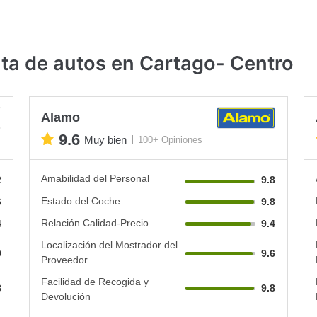
ta de autos en Cartago- Centro
Alamo
9.6
Muy bien
100+ Opiniones
Amabilidad del Personal
2
9.8
Estado del Coche
6
9.8
Relación Calidad-Precio
4
9.4
Localización del Mostrador del
0
9.6
Proveedor
Facilidad de Recogida y
8
9.8
Devolución