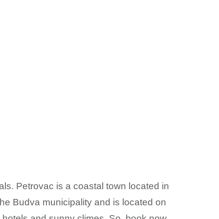
als. Petrovac is a coastal town located in
the Budva municipality and is located on
ar hotels and sunny climes. So, book now