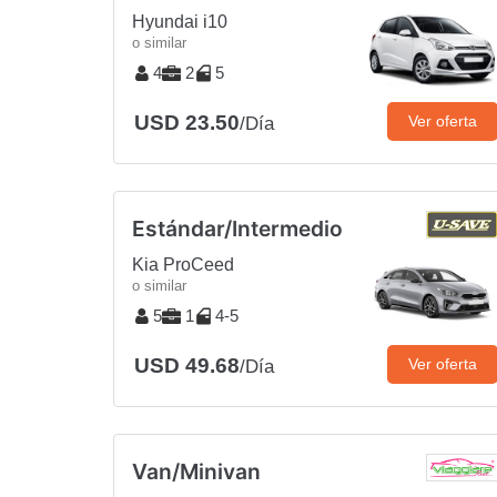
Hyundai i10
o similar
4
2
5
USD 23.50
Ver oferta
/Día
Estándar/Intermedio
Kia ProCeed
o similar
5
1
4-5
USD 49.68
Ver oferta
/Día
Van/Minivan