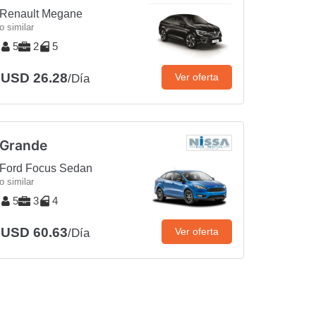
Renault Megane
o similar
5
2
5
USD 26.28
Ver oferta
/Día
Grande
Ford Focus Sedan
o similar
5
3
4
USD 60.63
Ver oferta
/Día