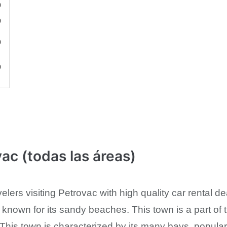
0
0
0
0
ac (todas las áreas)
elers visiting Petrovac with high quality car rental de
known for its sandy beaches. This town is a part of 
. This town is characterized by its many bays, popul