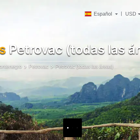
Español
USD
s
Petrovac (todas las á
ontenegro
Petrovac
Petrovac (todas las áreas)