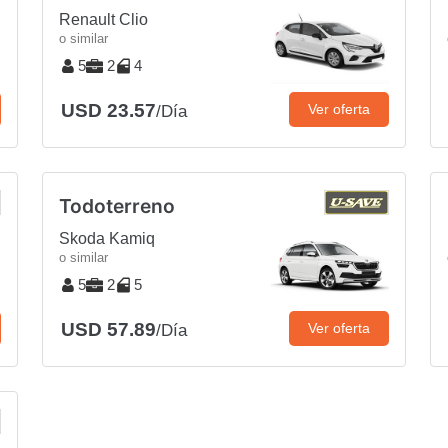
Renault Clio
o similar
5
2
4
USD 23.57
Ver oferta
/Día
Todoterreno
Skoda Kamiq
o similar
5
2
5
USD 57.89
Ver oferta
/Día