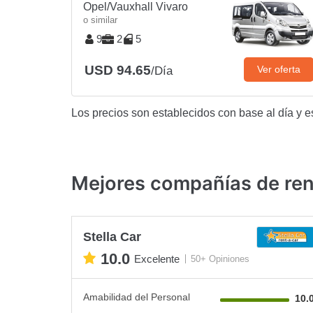
Opel/Vauxhall Vivaro
o similar
9
2
5
USD 94.65
Ver oferta
/Día
Los precios son establecidos con base al día y e
Mejores compañías de rent
Stella Car
10.0
Excelente
50+ Opiniones
Amabilidad del Personal
10.