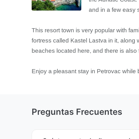
and in a few easy s
This resort town is very popular with f
fortress called Kastel Lastva in it, alon
beaches located here, and there is also fa
Enjoy a pleasant stay in Petrovac while 
Preguntas Frecuentes