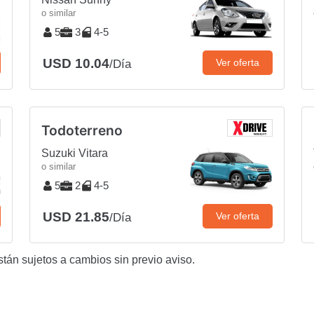
o similar
5
3
4-5
USD 10.04
Ver oferta
/Día
Todoterreno
Suzuki Vitara
o similar
5
2
4-5
USD 21.85
Ver oferta
/Día
stán sujetos a cambios sin previo aviso.