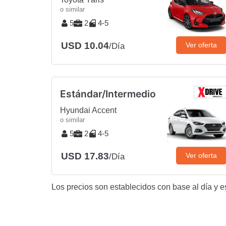
o similar
5
2
4-5
USD 10.04
Ver oferta
/Día
Estándar/Intermedio
Hyundai Accent
o similar
5
2
4-5
USD 17.83
Ver oferta
/Día
Los precios son establecidos con base al día y e