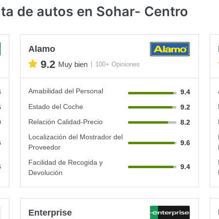
ta de autos en Sohar- Centro
Alamo
9.2
Muy bien
100+ Opiniones
Amabilidad del Personal
4
9.4
Estado del Coche
6
9.2
Relación Calidad-Precio
0
8.2
Localización del Mostrador del
6
9.6
Proveedor
Facilidad de Recogida y
4
9.4
Devolución
Enterprise