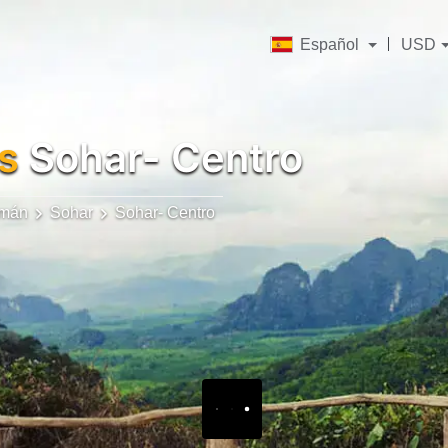
Español
USD
s
Sohar- Centro
mán
Sohar
Sohar- Centro