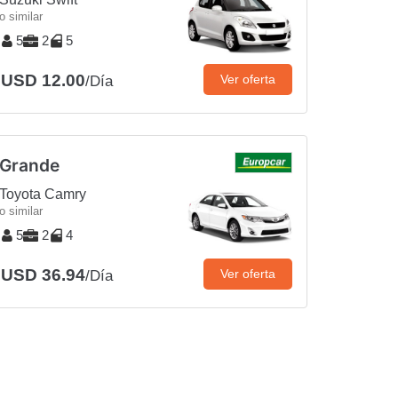
o similar
5
2
5
USD 12.00
Ver oferta
/Día
Grande
Toyota Camry
o similar
5
2
4
USD 36.94
Ver oferta
/Día