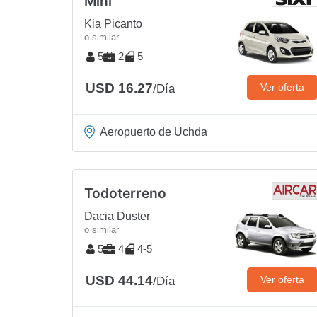
Mini
Kia Picanto
o similar
5
2
5
USD 16.27
Ver oferta
/Día
Aeropuerto de Uchda
Todoterreno
Dacia Duster
o similar
5
4
4-5
USD 44.14
Ver oferta
/Día