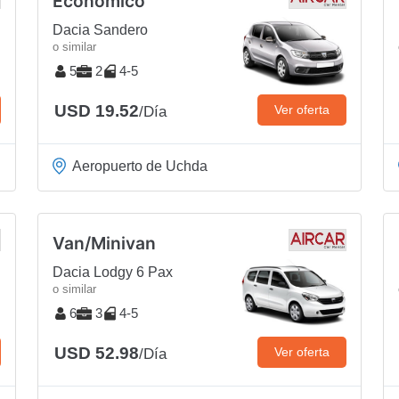
Económico
Dacia Sandero
o similar
5
2
4-5
USD 19.52
Ver oferta
/Día
Aeropuerto de Uchda
Van/Minivan
Dacia Lodgy 6 Pax
o similar
6
3
4-5
USD 52.98
Ver oferta
/Día