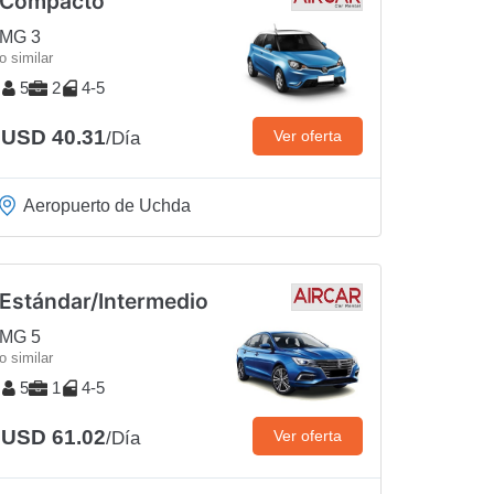
Compacto
MG 3
o similar
5
2
4-5
USD 40.31
Ver oferta
/Día
Aeropuerto de Uchda
Estándar/Intermedio
MG 5
o similar
5
1
4-5
USD 61.02
Ver oferta
/Día