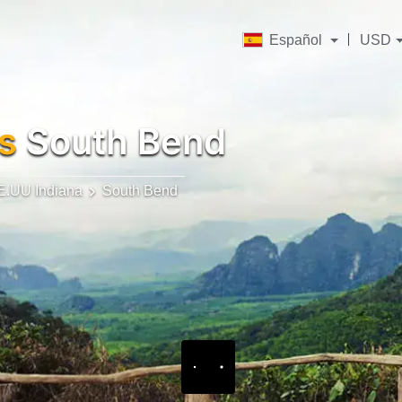
Español
USD
s
South Bend
E.UU Indiana
South Bend