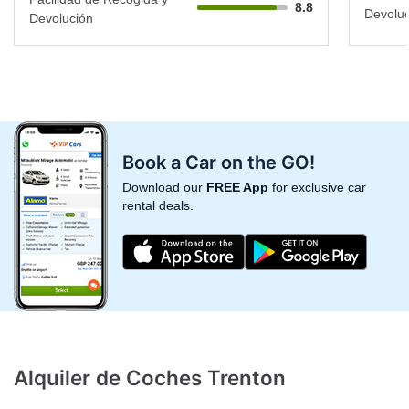
8.8
Devoluc
Devolución
Book a Car on the GO!
Download our
FREE App
for exclusive car
rental deals.
Alquiler de Coches Trenton