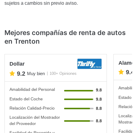
sujetos a cambios sin previo aviso.
Mejores compañías de renta de autos
en Trenton
Alam
Dollar
9.
9.2
Muy bien
100+ Opiniones
Amabili
Amabilidad del Personal
9.8
Estado 
Estado del Coche
9.8
Relació
Relación Calidad-Precio
8.8
Localiz
Localización del Mostrador
8.8
Mostrad
del Proveedor
Facilid
Facilidad de Recogida y