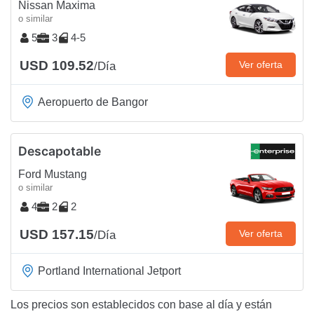
Nissan Maxima
o similar
5
3
4-5
USD 109.52
Ver oferta
/Día
Aeropuerto de Bangor
Descapotable
Ford Mustang
o similar
4
2
2
USD 157.15
Ver oferta
/Día
Portland International Jetport
Los precios son establecidos con base al día y están