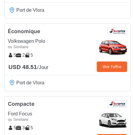
Port de Vlora
Économique
Volkswagen Polo
ou Similaire
5
2
5
USD 48.51
Voir l’offre
/Jour
Port de Vlora
Compacte
Ford Focus
ou Similaire
5
3
5