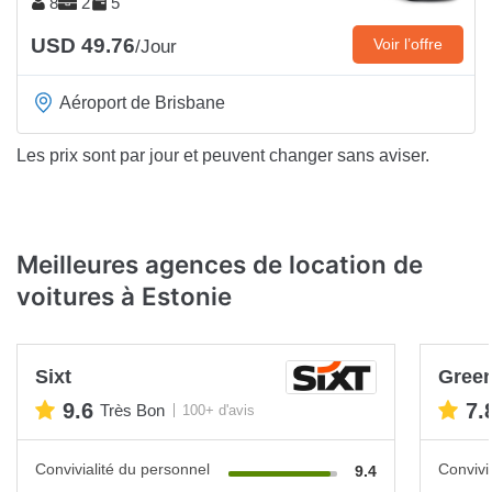
8
2
5
USD 49.76
Voir l’offre
/Jour
Aéroport de Brisbane
Les prix sont par jour et peuvent changer sans aviser.
Meilleures agences de location de
voitures à Estonie
Sixt
Green
9.6
7.
Très Bon
100+ d'avis
Convivialité du personnel
Convivi
9.4