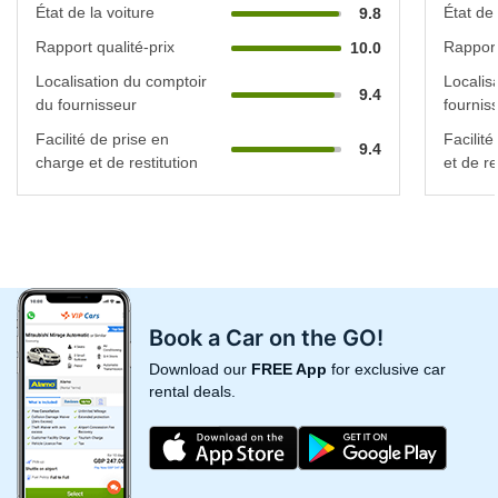
État de la voiture
État de 
9.8
Rapport qualité-prix
Rapport
10.0
Localisation du comptoir
Localis
9.4
du fournisseur
fournis
Facilité de prise en
Facilit
9.4
charge et de restitution
et de re
Book a Car on the GO!
Download our
FREE App
for exclusive car
rental deals.