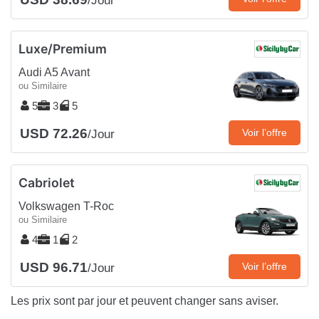
/Jour
Luxe/Premium
Audi A5 Avant
ou Similaire
5
3
5
USD 72.26
Voir l’offre
/Jour
Cabriolet
Volkswagen T-Roc
ou Similaire
4
1
2
USD 96.71
Voir l’offre
/Jour
Les prix sont par jour et peuvent changer sans aviser.