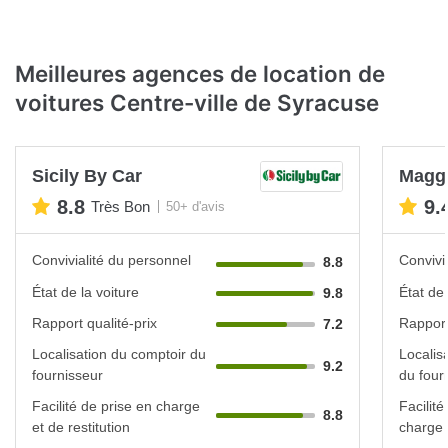
Meilleures agences de location de
voitures Centre-ville de Syracuse
Sicily By Car
Magg
8.8
9.
Très Bon
50+ d'avis
Convivialité du personnel
Convivi
8.8
État de la voiture
État de 
9.8
Rapport qualité-prix
Rapport
7.2
Localisation du comptoir du
Localis
9.2
fournisseur
du four
Facilité de prise en charge
Facilité
8.8
et de restitution
charge e