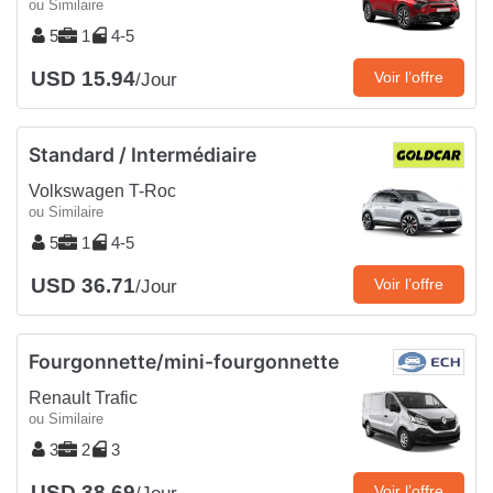
ou Similaire
5
1
4-5
USD 15.94
Voir l’offre
/Jour
Standard / Intermédiaire
Volkswagen T-Roc
ou Similaire
5
1
4-5
USD 36.71
Voir l’offre
/Jour
Fourgonnette/mini-fourgonnette
Renault Trafic
ou Similaire
3
2
3
USD 38.69
Voir l’offre