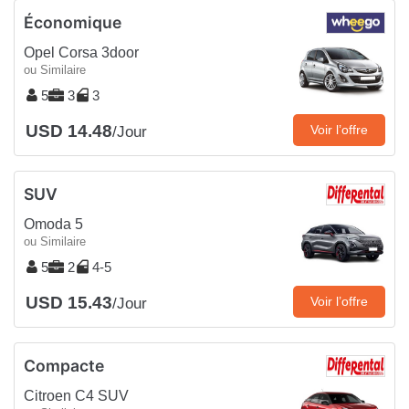
Économique
Opel Corsa 3door
ou Similaire
5
3
3
USD 14.48
Voir l’offre
/Jour
SUV
Omoda 5
ou Similaire
5
2
4-5
USD 15.43
Voir l’offre
/Jour
Compacte
Citroen C4 SUV