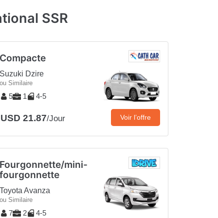
ational SSR
Compacte
Suzuki Dzire
ou Similaire
5
1
4-5
USD 21.87
Voir l’offre
/Jour
Fourgonnette/mini-
fourgonnette
Toyota Avanza
ou Similaire
7
2
4-5