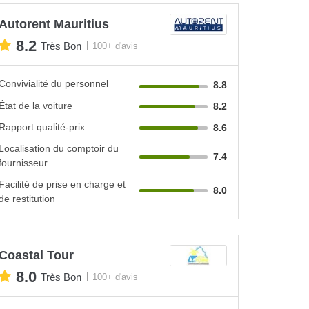
Autorent Mauritius
8.2
Très Bon
100+ d'avis
Convivialité du personnel
8.8
État de la voiture
8.2
Rapport qualité-prix
8.6
Localisation du comptoir du
7.4
fournisseur
Facilité de prise en charge et
8.0
de restitution
Coastal Tour
8.0
Très Bon
100+ d'avis