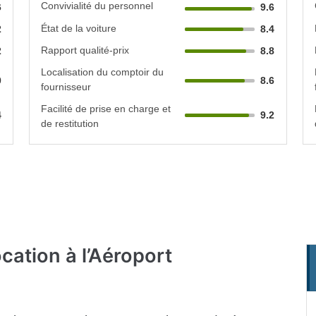
Convivialité du personnel
6
9.6
État de la voiture
2
8.4
Rapport qualité-prix
2
8.8
Localisation du comptoir du
0
8.6
fournisseur
Facilité de prise en charge et
4
9.2
de restitution
ocation
à l’Aéroport