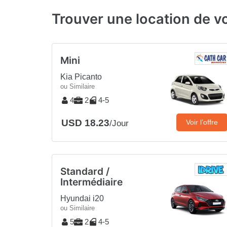
Trouver une location de v
Mini
Kia Picanto
ou Similaire
4
2
4-5
USD 18.23
Voir l’offre
/Jour
Standard /
Intermédiaire
Hyundai i20
ou Similaire
5
2
4-5