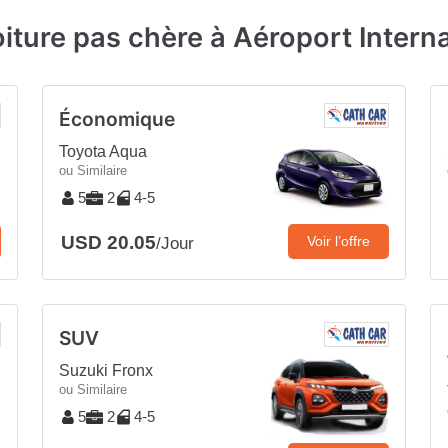
oiture pas chère à Aéroport Intern
Économique
Toyota Aqua
ou Similaire
5
2
4-5
USD 20.05
Voir l’offre
/Jour
SUV
Suzuki Fronx
ou Similaire
5
2
4-5