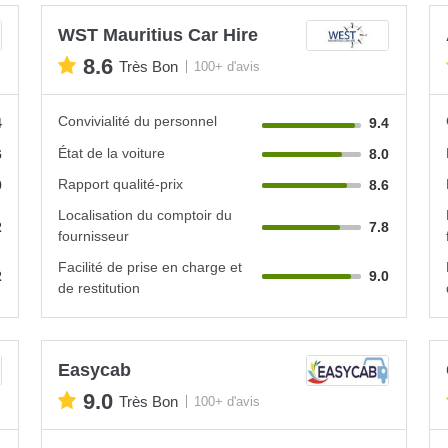
WST Mauritius Car Hire
8.6
Très Bon
100+ d'avis
Convivialité du personnel
4
9.4
État de la voiture
6
8.0
Rapport qualité-prix
0
8.6
Localisation du comptoir du
2
7.8
fournisseur
Facilité de prise en charge et
2
9.0
de restitution
Easycab
9.0
Très Bon
100+ d'avis