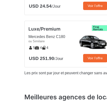
USD 24.54
Voir l’offre
/Jour
Luxe/Premium
Mercedes Benz C180
ou Similaire
5
4
4
USD 251.90
Voir l’offre
/Jour
Les prix sont par jour et peuvent changer sans av
Meilleures agences de loc