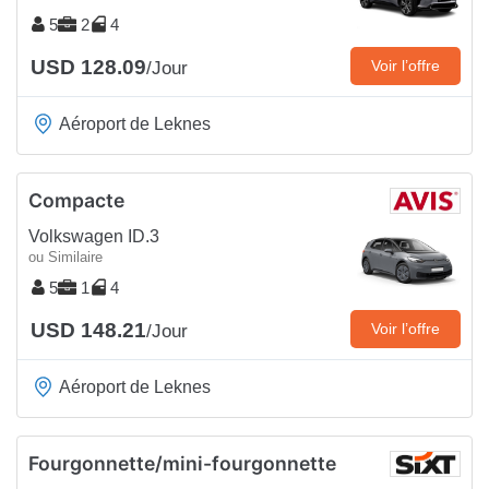
5
2
4
USD 128.09
Voir l’offre
/Jour
Aéroport de Leknes
Compacte
Volkswagen ID.3
ou Similaire
5
1
4
USD 148.21
Voir l’offre
/Jour
Aéroport de Leknes
Fourgonnette/mini-fourgonnette