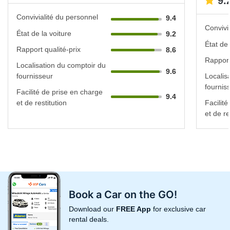
9.
Convivialité du personnel
9.4
Convivi
État de la voiture
9.2
État de 
Rapport qualité-prix
8.6
Rapport
Localisation du comptoir du
9.6
fournisseur
Localis
fournis
Facilité de prise en charge
9.4
et de restitution
Facilit
et de re
Book a Car on the GO!
Download our
FREE App
for exclusive car
rental deals.