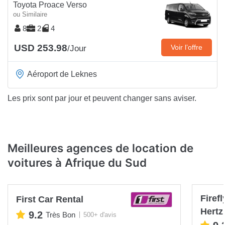
Toyota Proace Verso
ou Similaire
8
2
4
USD 253.98
Voir l’offre
/Jour
Aéroport de Leknes
Les prix sont par jour et peuvent changer sans aviser.
Meilleures agences de location de
voitures à Afrique du Sud
Firef
First Car Rental
Hertz
9.2
Très Bon
500+ d'avis