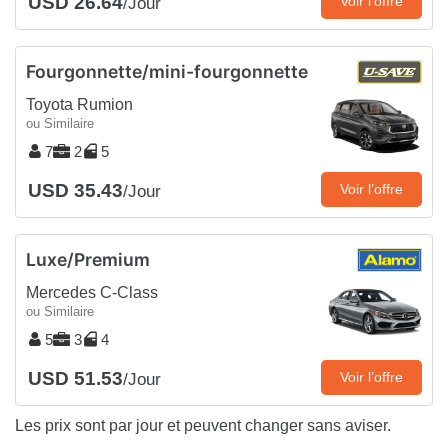
USD 26.64
Voir l’offre
/Jour
Fourgonnette/mini-fourgonnette
Toyota Rumion
ou Similaire
7
2
5
USD 35.43
Voir l’offre
/Jour
Luxe/Premium
Mercedes C-Class
ou Similaire
5
3
4
USD 51.53
Voir l’offre
/Jour
Les prix sont par jour et peuvent changer sans aviser.