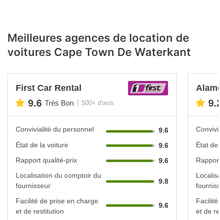
Meilleures agences de location de
voitures Cape Town De Waterkant
First Car Rental
Alam
9.6
9.
Très Bon
500+ d'avis
Convivialité du personnel
Convivi
9.6
État de la voiture
État de 
9.6
Rapport qualité-prix
Rapport
9.6
Localisation du comptoir du
Localis
9.8
fournisseur
fournis
Facilité de prise en charge
Facilit
9.6
et de restitution
et de re