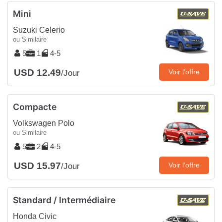
Mini
Suzuki Celerio
ou Similaire
5
1
4-5
USD 12.49
Voir l’offre
/Jour
Compacte
Volkswagen Polo
ou Similaire
5
2
4-5
USD 15.97
Voir l’offre
/Jour
Standard / Intermédiaire
Honda Civic