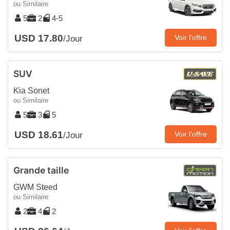
ou Similaire
5
2
4-5
USD 17.80
Voir l’offre
/Jour
SUV
Kia Sonet
ou Similaire
5
3
5
USD 18.61
Voir l’offre
/Jour
Grande taille
GWM Steed
ou Similaire
2
4
2