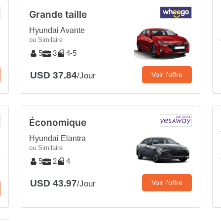
Grande taille
Hyundai Avante
ou Similaire
5
3
4-5
USD 37.84
Voir l’offre
/Jour
Économique
Hyundai Elantra
ou Similaire
5
2
4
USD 43.97
Voir l’offre
/Jour