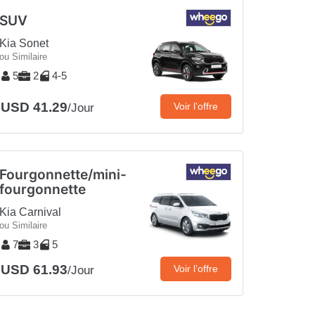
SUV
Kia Sonet
ou Similaire
5
2
4-5
USD 41.29
Voir l’offre
/Jour
Fourgonnette/mini-
fourgonnette
Kia Carnival
ou Similaire
7
3
5
USD 61.93
Voir l’offre
/Jour