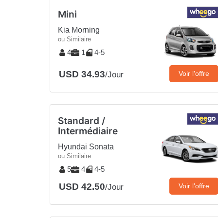
Mini
Kia Morning
ou Similaire
4
1
4-5
USD 34.93
Voir l’offre
/Jour
Standard /
Intermédiaire
Hyundai Sonata
ou Similaire
5
4
4-5
USD 42.50
Voir l’offre
/Jour