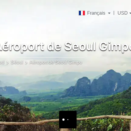
Français
USD
éroport de Seoul Gimp
ud
Séoul
Aéroport de Seoul Gimpo