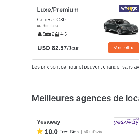
Luxe/Premium
Genesis G80
ou Similaire
5
2
4-5
USD 82.57
Voir l’offre
/Jour
Les prix sont par jour et peuvent changer sans av
Meilleures agences de loc
Yesaway
10.0
Très Bien
50+ d'avis