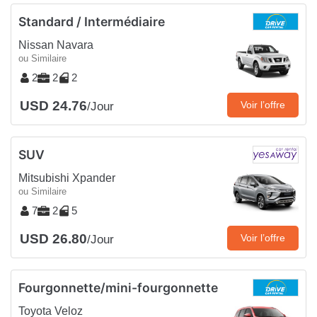
Standard / Intermédiaire
Nissan Navara
ou Similaire
2
2
2
USD 24.76
Voir l’offre
/Jour
SUV
Mitsubishi Xpander
ou Similaire
7
2
5
USD 26.80
Voir l’offre
/Jour
Fourgonnette/mini-fourgonnette
Toyota Veloz