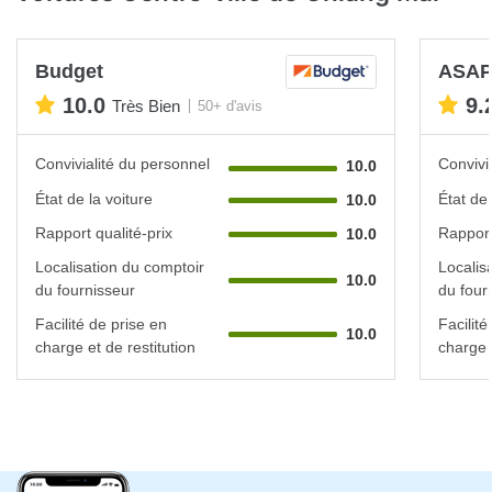
Budget
ASAP 
10.0
9.
Très Bien
50+ d'avis
Convivialité du personnel
Convivi
10.0
État de la voiture
État de 
10.0
Rapport qualité-prix
Rapport
10.0
Localisation du comptoir
Localis
10.0
du fournisseur
du four
Facilité de prise en
Facilité
10.0
charge et de restitution
charge e