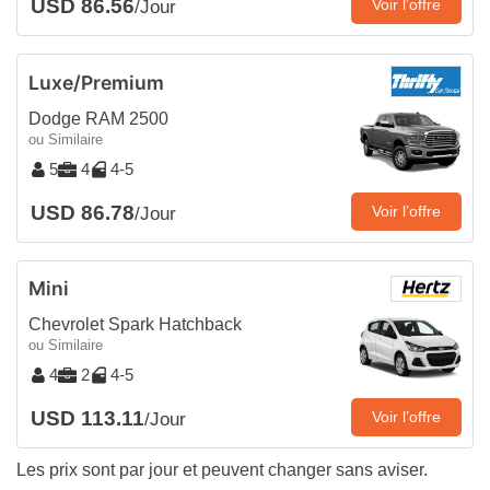
USD 86.56
Voir l’offre
/Jour
Luxe/Premium
Dodge RAM 2500
ou Similaire
5
4
4-5
USD 86.78
Voir l’offre
/Jour
Mini
Chevrolet Spark Hatchback
ou Similaire
4
2
4-5
USD 113.11
Voir l’offre
/Jour
Les prix sont par jour et peuvent changer sans aviser.