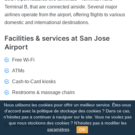
Terminal B, that are connected airside. Several major
airlines operate from the airport, offering flights to various
domestic and international destinations.
Facilities & services at San Jose
Airport
Free Wi-Fi
ATMs
Cash-to-Card kiosks
Restrooms & massage chairs
Nursing rooms
Nous utilisons les cookies pour offrir un meilleur service. Êtes-vous
d'accord avec la politique de stockage des cookies ?
Dans ce cas,
Restaurants & cafes
n'hésitez pas à continuer à naviguer sur le site. Vous ne voulez pas
que nous stockions des cookies ? N'hésitez pas à modifier les
Duty-free stores
OK
paramètres
.