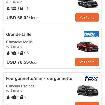
ou Similaire
5
3
4-5
USD 65.02
Voir l’offre
/Jour
Grande taille
Chevrolet Malibu
ou Similaire
5
4
4-5
USD 70.55
Voir l’offre
/Jour
Fourgonnette/mini-fourgonnette
Chrysler Pacifica
ou Similaire
7
5
5