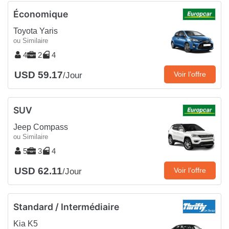
Économique
Toyota Yaris
ou Similaire
4
2
4
USD 59.17
Voir l’offre
/Jour
SUV
Jeep Compass
ou Similaire
5
3
4
USD 62.11
Voir l’offre
/Jour
Standard / Intermédiaire
Kia K5