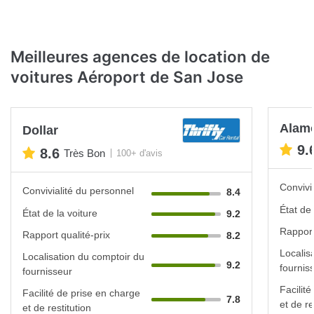
Meilleures agences de location de
voitures Aéroport de San Jose
Alam
Dollar
9.
8.6
Très Bon
100+ d'avis
Convivi
Convivialité du personnel
8.4
État de 
État de la voiture
9.2
Rapport
Rapport qualité-prix
8.2
Localis
Localisation du comptoir du
9.2
fournis
fournisseur
Facilit
Facilité de prise en charge
7.8
et de re
et de restitution