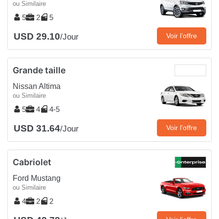
ou Similaire
5
2
5
USD 29.10
Voir l’offre
/Jour
Grande taille
Nissan Altima
ou Similaire
5
4
4-5
USD 31.64
Voir l’offre
/Jour
Cabriolet
Ford Mustang
ou Similaire
4
2
2