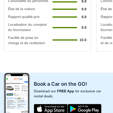
Convivialité du personnel
Convivi
9.8
État de la voiture
État de 
9.8
Rapport qualité-prix
Rapport
9.8
Localisation du comptoir
Localis
9.8
du fournisseur
fournis
Facilité de prise en
Facilit
10.0
charge et de restitution
et de re
Book a Car on the GO!
Download our
FREE App
for exclusive car
rental deals.