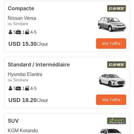
Compacte
Nissan Versa
ou Similaire
5
1
4-5
USD 15.30
Voir l’offre
/Jour
Standard / Intermédiaire
Hyundai Elantra
ou Similaire
5
1
4-5
USD 18.20
Voir l’offre
/Jour
SUV
KGM Korando