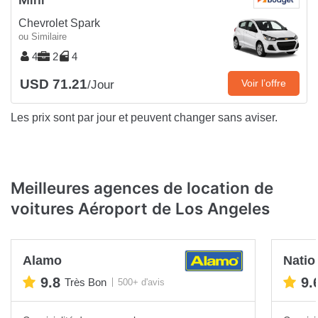
Chevrolet Spark
ou Similaire
4
2
4
USD 71.21
Voir l’offre
/Jour
Les prix sont par jour et peuvent changer sans aviser.
Meilleures agences de location de
voitures Aéroport de Los Angeles
Alamo
Natio
9.8
9.
Très Bon
500+ d'avis