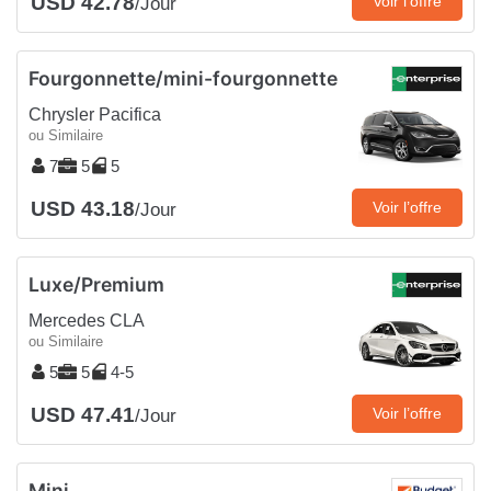
USD 42.78
Voir l’offre
/Jour
Fourgonnette/mini-fourgonnette
Chrysler Pacifica
ou Similaire
7
5
5
USD 43.18
Voir l’offre
/Jour
Luxe/Premium
Mercedes CLA
ou Similaire
5
5
4-5
USD 47.41
Voir l’offre
/Jour
Mini