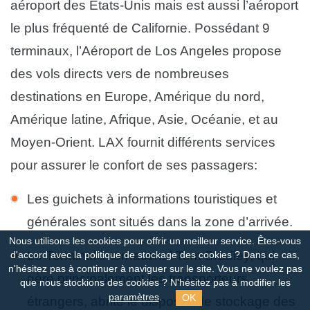
aéroport des Etats-Unis mais est aussi l’aéroport
le plus fréquenté de Californie. Possédant 9
terminaux, l’Aéroport de Los Angeles propose
des vols directs vers de nombreuses
destinations en Europe, Amérique du nord,
Amérique latine, Afrique, Asie, Océanie, et au
Moyen-Orient. LAX fournit différents services
pour assurer le confort de ses passagers:
Les guichets à informations touristiques et
générales sont situés dans la zone d’arrivée.
Nous utilisons les cookies pour offrir un meilleur service. Êtes-vous
Le Terminal international Tom Bradley, qui
d'accord avec la politique de stockage des cookies ?
Dans ce cas,
n'hésitez pas à continuer à naviguer sur le site. Vous ne voulez pas
gère principalement les transporteurs
que nous stockions des cookies ? N'hésitez pas à modifier les
OK
paramètres
.
étrangers, abrite le dispositif de stockage des