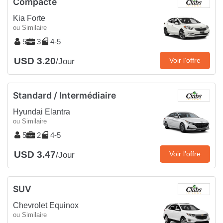
Compacte
Kia Forte
ou Similaire
5
3
4-5
USD 3.20
Voir l’offre
/Jour
Standard / Intermédiaire
Hyundai Elantra
ou Similaire
5
2
4-5
USD 3.47
Voir l’offre
/Jour
SUV
Chevrolet Equinox
ou Similaire