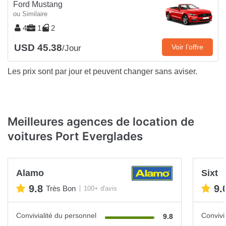
Ford Mustang
ou Similaire
4
1
2
USD 45.38
Voir l’offre
/Jour
Les prix sont par jour et peuvent changer sans aviser.
Meilleures agences de location de
voitures Port Everglades
Alamo
Sixt
9.8
9.
Très Bon
100+ d'avis
Convivialité du personnel
Convivi
9.8