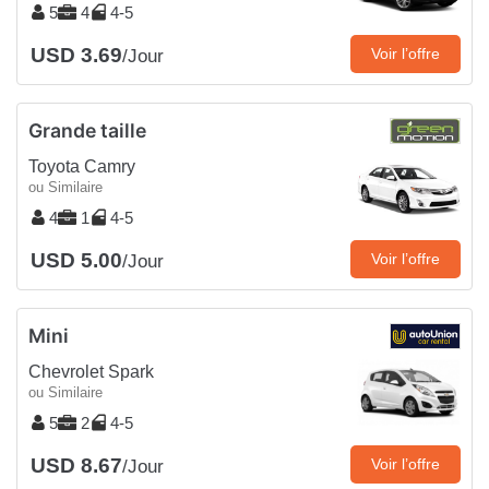
5
4
4-5
USD 3.69
Voir l’offre
/Jour
Grande taille
Toyota Camry
ou Similaire
4
1
4-5
USD 5.00
Voir l’offre
/Jour
Mini
Chevrolet Spark
ou Similaire
5
2
4-5
USD 8.67
Voir l’offre
/Jour