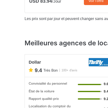
USD 83.94
Voir l’offre
/Jour
Les prix sont par jour et peuvent changer sans av
Meilleures agences de loc
Dollar
9.4
Très Bon
100+ d'avis
Convivialité du personnel
9.
État de la voiture
9.
Rapport qualité-prix
9.
Localisation du comptoir du