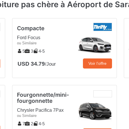
oiture pas chère à Aéroport de Sa
Compacte
Ford Focus
ou Similaire
5
3
4-5
USD 34.79
Voir l’offre
/Jour
Fourgonnette/mini-
fourgonnette
Chrysler Pacifica 7Pax
ou Similaire
7
2
4-5