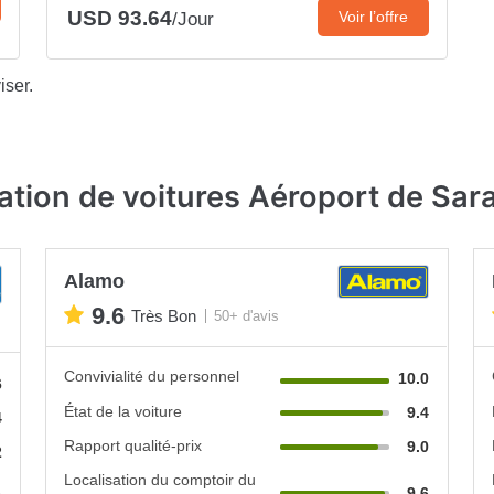
USD 93.64
Voir l’offre
/Jour
iser.
ation de voitures Aéroport de Sar
Alamo
9.6
Très Bon
50+ d'avis
Convivialité du personnel
10.0
6
État de la voiture
9.4
4
Rapport qualité-prix
9.0
2
Localisation du comptoir du
9.6