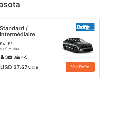
rasota
Standard /
Intermédiaire
Kia K5
ou Similaire
5
3
4-5
USD 37.67
Voir l’offre
/Jour