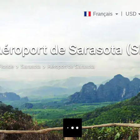
Français
USD
éroport de Sarasota (
Floride
Sarasota
Aéroport de Sarasota