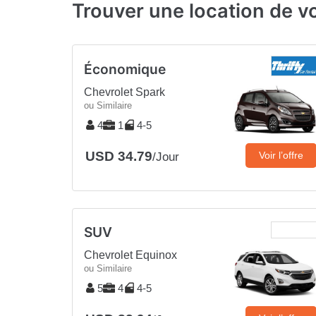
Trouver une location de v
Économique
Chevrolet Spark
ou Similaire
4
1
4-5
USD 34.79
Voir l’offre
/Jour
SUV
Chevrolet Equinox
ou Similaire
5
4
4-5