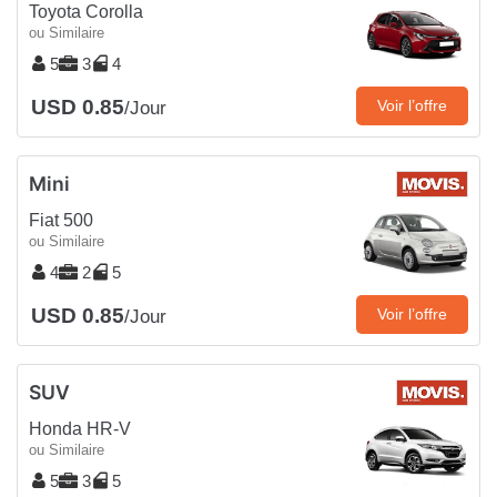
Toyota Corolla
ou Similaire
5
3
4
USD 0.85
Voir l’offre
/Jour
Mini
Fiat 500
ou Similaire
4
2
5
USD 0.85
Voir l’offre
/Jour
SUV
Honda HR-V
ou Similaire
5
3
5