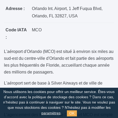
Adresse :
Orlando Int. Airport, 1 Jeff Fuqua Blvd,
Orlando, FL 32827, USA
Code IATA
MCO
:
L'aéroport d'Orlando (MCO) est situé à environ six miles au
sud-est du centre-ville d'Orlando et fait partie des aéroports
les plus fréquentés de Floride, accueillant chaque année
des millions de passagers.
L'aéroport sert de base à Silver Airways et de ville de
correspondance pour plusieurs autres compagnies
Nous utilisons les cookies pour offrir un meilleur service. Êtes-vous
aériennes, notamment Frontier, JetBlue et Southwest,
d'accord avec la politique de stockage des cookies ?
Dans ce cas,
n'hésitez pas à continuer à naviguer sur le site. Vous ne voulez pas
offrant un large choix de vols nationaux et internationaux.
que nous stockions des cookies ? N'hésitez pas à modifier les
OK
paramètres
.
L'agencement des terminaux de l'aéroport MCO est simple