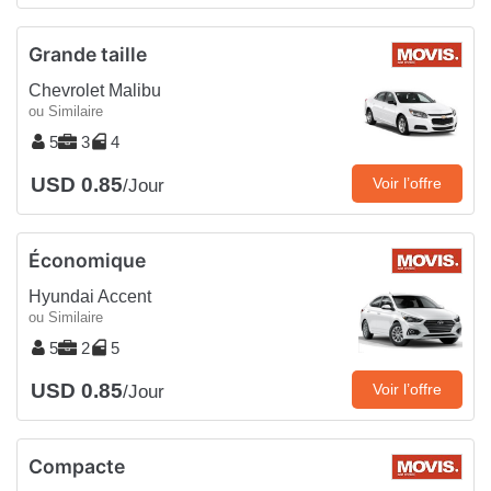
Grande taille
Chevrolet Malibu
ou Similaire
5
3
4
USD 0.85
Voir l’offre
/Jour
Économique
Hyundai Accent
ou Similaire
5
2
5
USD 0.85
Voir l’offre
/Jour
Compacte